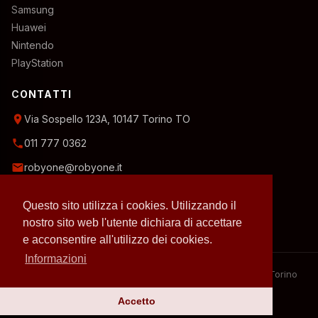
Samsung
Huawei
Nintendo
PlayStation
CONTATTI
location_on
Via Sospello 123A, 10147 Torino TO
phone
011 777 0362
email
robyone@robyone.it
schedule
Orario temporaneo — Lun, Mer, Ven: 15:00–19:00
Questo sito utilizza i cookies. Utilizzando il
Mar, Gio, Sab: 10:00–12:30
Domenica: chiuso
nostro sito web l'utente dichiara di accettare
e acconsentire all'utilizzo dei cookies.
Informazioni
– 2026 RobyOne – Laboratorio riparazioni specializzato a Torino
– P.IVA 07636130010
Accetto
Privacy policy