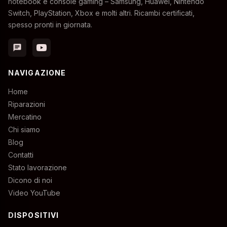
notebook e console gaming – Samsung, Huawei, Nintendo
Switch, PlayStation, Xbox e molti altri. Ricambi certificati,
spesso pronti in giornata.
chat
NAVIGAZIONE
Home
Riparazioni
Mercatino
Chi siamo
Blog
Contatti
Stato lavorazione
Dicono di noi
Video YouTube
DISPOSITIVI