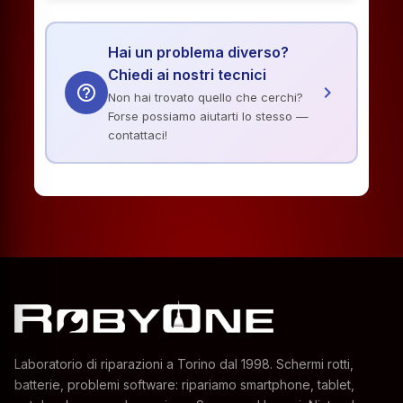
Hai un problema diverso?
Chiedi ai nostri tecnici
help_outline
chevron_right
Non hai trovato quello che cerchi?
Forse possiamo aiutarti lo stesso —
contattaci!
Laboratorio di riparazioni a Torino dal 1998. Schermi rotti,
batterie, problemi software: ripariamo smartphone, tablet,