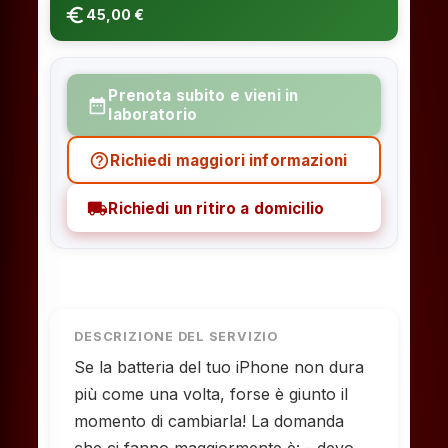
euro_symbol
45,00 €
Prenota subito e vieni in
date_range
laboratorio
help_outline
Richiedi maggiori informazioni
local_shipping
Richiedi un ritiro a domicilio
DESCRIZIONE DEL SERVIZIO
Se la batteria del tuo iPhone non dura
più come una volta, forse è giunto il
momento di cambiarla! La domanda