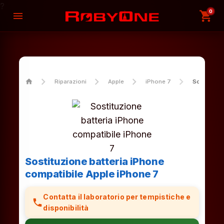
?
0
shopping_cart
menu
home
Riparazioni
Apple
iPhone 7
Sostituzio
Sostituzione batteria iPhone
compatibile Apple iPhone 7
Contatta il laboratorio per tempistiche e
phone
disponibilità