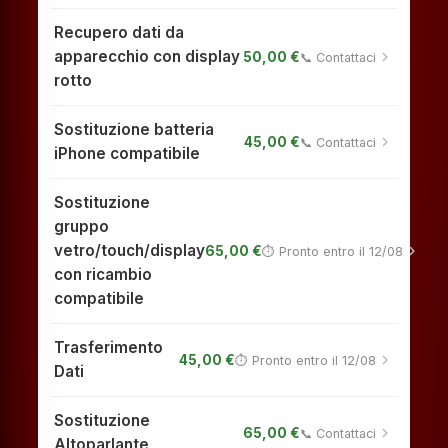
Recupero dati da
apparecchio con display
chevron_right
50,00 €
📞 Contattaci
rotto
Sostituzione batteria
chevron_right
45,00 €
📞 Contattaci
iPhone compatibile
Sostituzione
gruppo
vetro/touch/display
chevron_right
65,00 €
⏱ Pronto entro il 12/08
con ricambio
compatibile
Trasferimento
chevron_right
45,00 €
⏱ Pronto entro il 12/08
Dati
Sostituzione
chevron_right
65,00 €
📞 Contattaci
Altoparlante