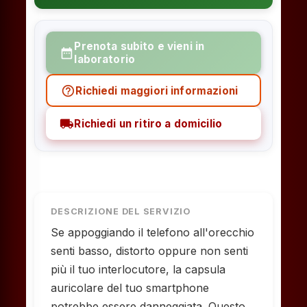
Prenota subito e vieni in
date_range
laboratorio
help_outline
Richiedi maggiori informazioni
local_shipping
Richiedi un ritiro a domicilio
DESCRIZIONE DEL SERVIZIO
Se appoggiando il telefono all'orecchio
senti basso, distorto oppure non senti
più il tuo interlocutore, la capsula
auricolare del tuo smartphone
potrebbe essere danneggiata. Questo