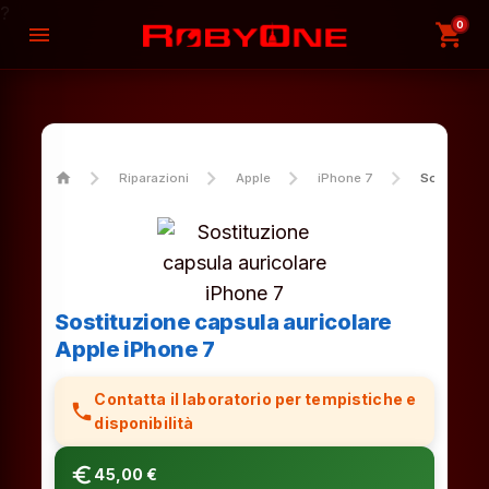
?
0
shopping_cart
menu
home
Riparazioni
Apple
iPhone 7
Sostituzio
Sostituzione capsula auricolare
Apple iPhone 7
Contatta il laboratorio per tempistiche e
phone
disponibilità
euro_symbol
45,00 €