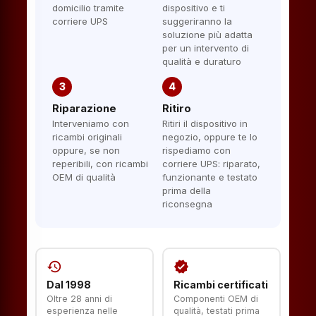
domicilio tramite
dispositivo e ti
corriere UPS
suggeriranno la
soluzione più adatta
per un intervento di
qualità e duraturo
3
4
Riparazione
Ritiro
Interveniamo con
Ritiri il dispositivo in
ricambi originali
negozio, oppure te lo
oppure, se non
rispediamo con
reperibili, con ricambi
corriere UPS: riparato,
OEM di qualità
funzionante e testato
prima della
riconsegna
history
verified
Dal 1998
Ricambi certificati
Oltre 28 anni di
Componenti OEM di
esperienza nelle
qualità, testati prima