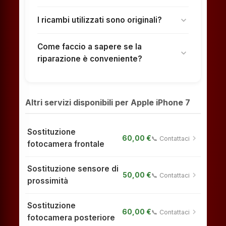
I ricambi utilizzati sono originali?
expand_more
Come faccio a sapere se la
expand_more
riparazione è conveniente?
Altri servizi disponibili per Apple iPhone 7
Sostituzione
chevron_right
60,00 €
📞 Contattaci
fotocamera frontale
Sostituzione sensore di
chevron_right
50,00 €
📞 Contattaci
prossimità
Sostituzione
chevron_right
60,00 €
📞 Contattaci
fotocamera posteriore