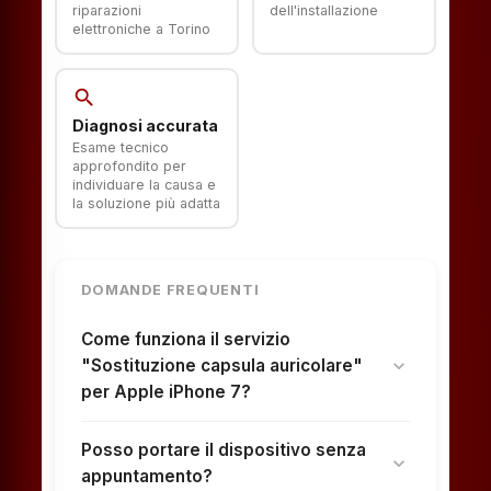
riparazioni
dell'installazione
elettroniche a Torino
search
Diagnosi accurata
Esame tecnico
approfondito per
individuare la causa e
la soluzione più adatta
DOMANDE FREQUENTI
Come funziona il servizio
"Sostituzione capsula auricolare"
expand_more
per Apple iPhone 7?
Posso portare il dispositivo senza
expand_more
appuntamento?