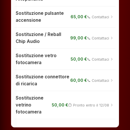
Sostituzione pulsante
chevron_right
65,00 €
📞 Contattaci
accensione
Sostituzione / Reball
chevron_right
99,00 €
📞 Contattaci
Chip Audio
Sostituzione vetro
chevron_right
50,00 €
📞 Contattaci
fotocamera
Sostituzione connettore
chevron_right
60,00 €
📞 Contattaci
di ricarica
Sostituzione
vetrino
chevron_right
50,00 €
⏱ Pronto entro il 12/08
fotocamera