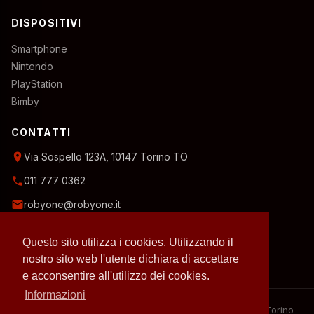
DISPOSITIVI
Smartphone
Nintendo
PlayStation
Bimby
CONTATTI
location_on
Via Sospello 123A, 10147 Torino TO
phone
011 777 0362
email
robyone@robyone.it
schedule
Orario temporaneo — Lun, Mer, Ven: 15:00–19:00
Questo sito utilizza i cookies. Utilizzando il
Mar, Gio, Sab: 10:00–12:30
Domenica: chiuso
nostro sito web l'utente dichiara di accettare
e acconsentire all'utilizzo dei cookies.
Informazioni
– 2026 RobyOne – Laboratorio riparazioni specializzato a Torino