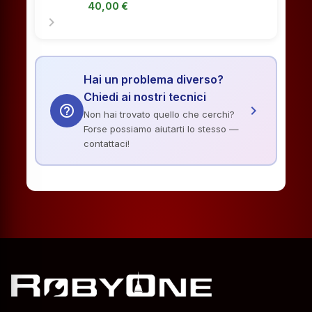
40,00 €
chevron_right
Hai un problema diverso?
Chiedi ai nostri tecnici
help_outline
chevron_right
Non hai trovato quello che cerchi?
Forse possiamo aiutarti lo stesso —
contattaci!