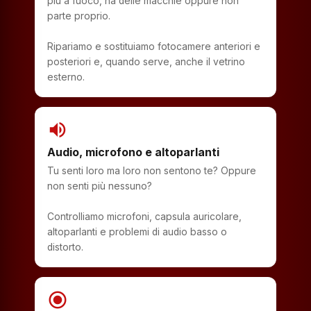
più a fuoco, ha delle macchie oppure non
parte proprio.
Ripariamo e sostituiamo fotocamere anteriori e
posteriori e, quando serve, anche il vetrino
esterno.
volume_up
Audio, microfono e altoparlanti
Tu senti loro ma loro non sentono te? Oppure
non senti più nessuno?
Controlliamo microfoni, capsula auricolare,
altoparlanti e problemi di audio basso o
distorto.
radio_button_checked