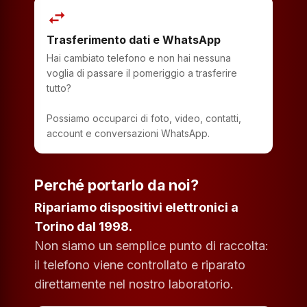
swap_horiz
Trasferimento dati e WhatsApp
Hai cambiato telefono e non hai nessuna
voglia di passare il pomeriggio a trasferire
tutto?
Possiamo occuparci di foto, video, contatti,
account e conversazioni WhatsApp.
Perché portarlo da noi?
Ripariamo dispositivi elettronici a
Torino dal 1998.
Non siamo un semplice punto di raccolta:
il telefono viene controllato e riparato
direttamente nel nostro laboratorio.