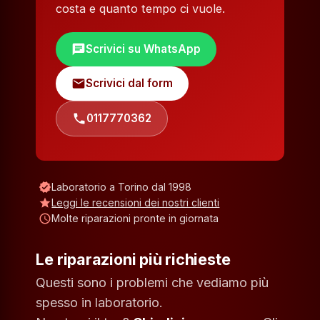
costa e quanto tempo ci vuole.
chat
Scrivici su WhatsApp
mail
Scrivici dal form
phone
0117770362
verified
Laboratorio a Torino dal 1998
star
Leggi le recensioni dei nostri clienti
schedule
Molte riparazioni pronte in giornata
Le riparazioni più richieste
Questi sono i problemi che vediamo più
spesso in laboratorio.