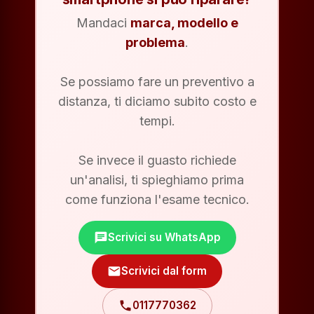
Mandaci
marca, modello e
problema
.
Se possiamo fare un preventivo a
distanza, ti diciamo subito costo e
tempi.
Se invece il guasto richiede
un'analisi, ti spieghiamo prima
come funziona l'esame tecnico.
chat
Scrivici su WhatsApp
mail
Scrivici dal form
phone
0117770362