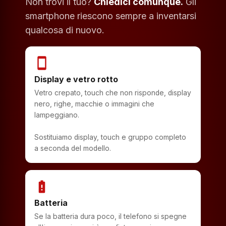
Non trovi il tuo?
Chiedici comunque.
Gli
smartphone riescono sempre a inventarsi
qualcosa di nuovo.
smartphone
Display e vetro rotto
Vetro crepato, touch che non risponde, display
nero, righe, macchie o immagini che
lampeggiano.
Sostituiamo display, touch e gruppo completo
a seconda del modello.
battery_alert
Batteria
Se la batteria dura poco, il telefono si spegne