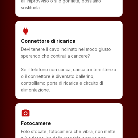
all'improvviso o si è gonfiata, possiamo
sostituirla.
power
Connettore di ricarica
Devi tenere il cavo inclinato nel modo giusto
sperando che continui a caricare?
Se il telefono non carica, carica a intermittenza
o il connettore è diventato ballerino,
controlliamo porta di ricarica e circuito di
alimentazione.
photo_camera
Fotocamere
Foto sfocate, fotocamera che vibra, non mette