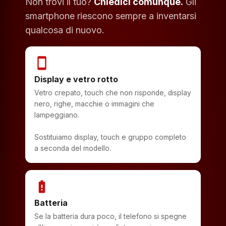
Non trovi il tuo?
Chiedici comunque.
Gli
smartphone riescono sempre a inventarsi
qualcosa di nuovo.
smartphone
Display e vetro rotto
Vetro crepato, touch che non risponde, display
nero, righe, macchie o immagini che
lampeggiano.
Sostituiamo display, touch e gruppo completo
a seconda del modello.
battery_alert
Batteria
Se la batteria dura poco, il telefono si spegne