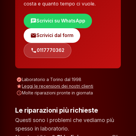
costa e quanto tempo ci vuole.
chat
Scrivici su WhatsApp
mail
Scrivici dal form
phone
0117770362
verified
Laboratorio a Torino dal 1998
star
Leggi le recensioni dei nostri clienti
schedule
Molte riparazioni pronte in giornata
Le riparazioni più richieste
Questi sono i problemi che vediamo più
spesso in laboratorio.