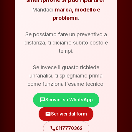
Mandaci
marca, modello e
problema
.
Se possiamo fare un preventivo a
distanza, ti diciamo subito costo e
tempi.
Se invece il guasto richiede
un'analisi, ti spieghiamo prima
come funziona l'esame tecnico.
chat
Scrivici su WhatsApp
mail
Scrivici dal form
phone
0117770362