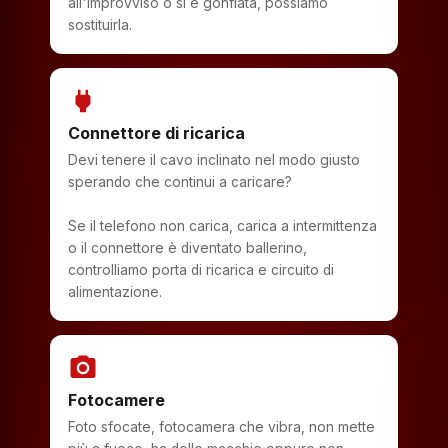
all'improvviso o si è gonfiata, possiamo
sostituirla.
power
Connettore di ricarica
Devi tenere il cavo inclinato nel modo giusto
sperando che continui a caricare?
Se il telefono non carica, carica a intermittenza
o il connettore è diventato ballerino,
controlliamo porta di ricarica e circuito di
alimentazione.
photo_camera
Fotocamere
Foto sfocate, fotocamera che vibra, non mette