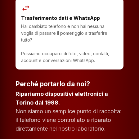
swap_horiz
Trasferimento dati e WhatsApp
Hai cambiato telefono e non hai nessuna
voglia di passare il pomeriggio a trasferire
tutto?
Possiamo occuparci di foto, video, contatti,
account e conversazioni WhatsApp.
Perché portarlo da noi?
Ripariamo dispositivi elettronici a
Torino dal 1998.
Non siamo un semplice punto di raccolta:
il telefono viene controllato e riparato
direttamente nel nostro laboratorio.