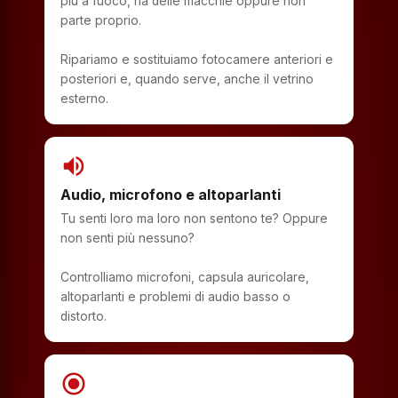
più a fuoco, ha delle macchie oppure non
parte proprio.
Ripariamo e sostituiamo fotocamere anteriori e
posteriori e, quando serve, anche il vetrino
esterno.
volume_up
Audio, microfono e altoparlanti
Tu senti loro ma loro non sentono te? Oppure
non senti più nessuno?
Controlliamo microfoni, capsula auricolare,
altoparlanti e problemi di audio basso o
distorto.
radio_button_checked