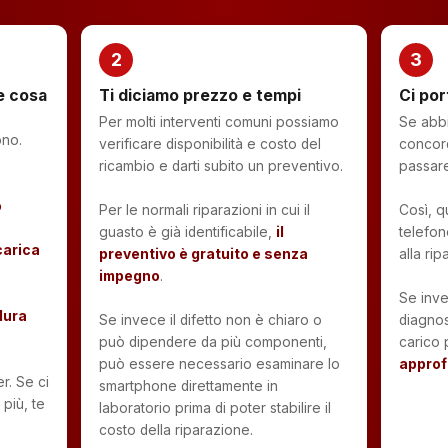
2
3
 e cosa
Ti diciamo prezzo e tempi
Ci por
Per molti interventi comuni possiamo
Se abbi
ono.
verificare disponibilità e costo del
concor
ricambio e darti subito un preventivo.
passare
o
Per le normali riparazioni in cui il
Così, qu
guasto è già identificabile,
il
telefon
carica
preventivo è gratuito e senza
alla rip
impegno
.
Se inve
dura
Se invece il difetto non è chiaro o
diagnos
può dipendere da più componenti,
carico
può essere necessario esaminare lo
approf
r. Se ci
smartphone direttamente in
più, te
laboratorio prima di poter stabilire il
costo della riparazione.