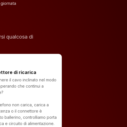
 giornata
si qualcosa di
tore di ricarica
nere il cavo inclinato nel modo
sperando che continui a
e?
elefono non carica, carica a
ttenza o il connettore è
to ballerino, controlliamo porta
ica e circuito di alimentazione.