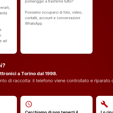
pomeriggio a trasferire tutto?
rarli,
Possiamo occuparci di foto, video,
enta
contatti, account e conversazioni
WhatsApp.
e
o
re ad
i?
ttronici a Torino dal 1998.
o di raccolta: il telefono viene controllato e riparato 
schedule
build
Cerchiamo di non tenerti il
Lo rip