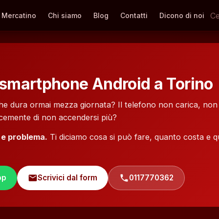
Mercatino
Chi siamo
Blog
Contatti
Dicono di noi
e
 smartphone Android a Torino
che dura ormai mezza giornata? Il telefono non carica, non 
icemente di non accendersi più?
 e problema.
Ti diciamo cosa si può fare, quanto costa e 
pp
mail
Scrivici dal form
phone
0117770362