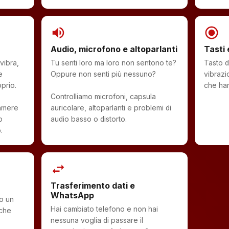
volume_up
radio_button_checked
Audio, microfono e altoparlanti
Tasti 
vibra,
Tu senti loro ma loro non sentono te?
Tasto d
e
Oppure non senti più nessuno?
vibrazi
prio.
che han
Controlliamo microfoni, capsula
camere
auricolare, altoparlanti e problemi di
o
audio basso o distorto.
.
swap_horiz
Trasferimento dati e
WhatsApp
ro un
Hai cambiato telefono e non hai
 che
nessuna voglia di passare il