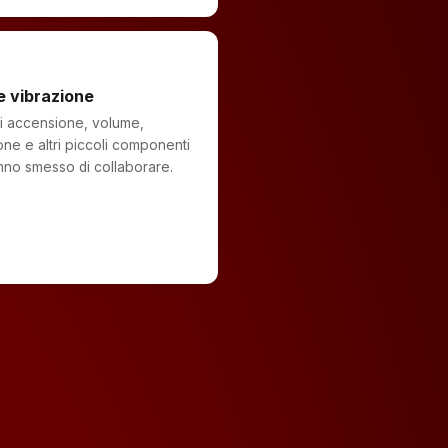
e vibrazione
i accensione, volume,
one e altri piccoli componenti
no smesso di collaborare.