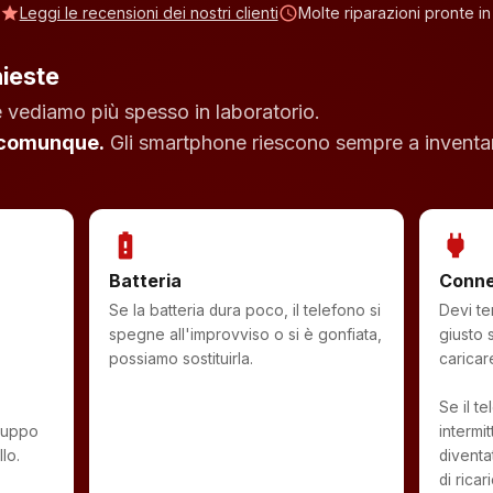
star
Leggi le recensioni dei nostri clienti
schedule
Molte riparazioni pronte in
hieste
 vediamo più spesso in laboratorio.
 comunque.
Gli smartphone riescono sempre a inventar
battery_alert
power
Batteria
Connet
Se la batteria dura poco, il telefono si
Devi te
spegne all'improvviso o si è gonfiata,
giusto 
possiamo sostituirla.
caricar
Se il t
gruppo
intermi
lo.
diventa
di ricar