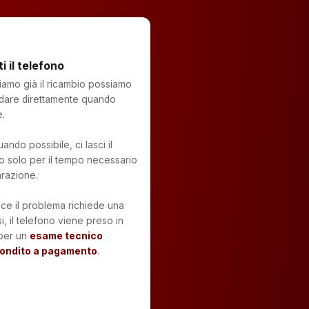
ti il telefono
amo già il ricambio possiamo
dare direttamente quando
.
ando possibile, ci lasci il
o solo per il tempo necessario
arazione.
ce il problema richiede una
i, il telefono viene preso in
 per un
esame tecnico
ondito a pagamento
.