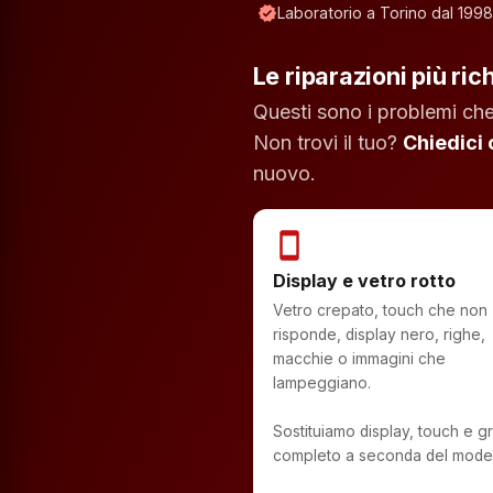
verified
Laboratorio a Torino dal 1998
Le riparazioni più ric
Questi sono i problemi che
Non trovi il tuo?
Chiedici
nuovo.
smartphone
Display e vetro rotto
Vetro crepato, touch che non
risponde, display nero, righe,
macchie o immagini che
lampeggiano.
Sostituiamo display, touch e 
completo a seconda del model