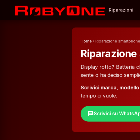
Riparazioni
Home
› Riparazione smartphon
Riparazione
Display rotto? Batteria 
sente o ha deciso sempl
Scrivici marca, modello
tempo ci vuole.
chat
Scrivici su WhatsA