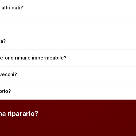
ltri dati?
ta?
telefono rimane impermeabile?
 vecchi?
prio?
na ripararlo?