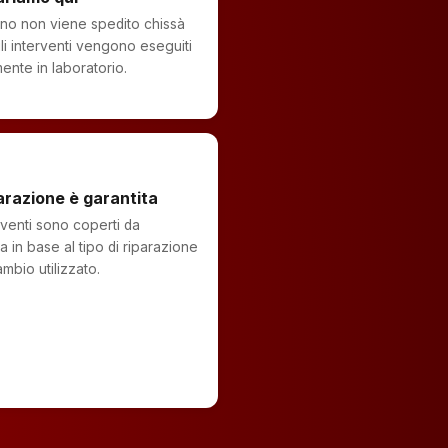
fono non viene spedito chissà
li interventi vengono eseguiti
mente in laboratorio.
arazione è garantita
erventi sono coperti da
a in base al tipo di riparazione
ambio utilizzato.