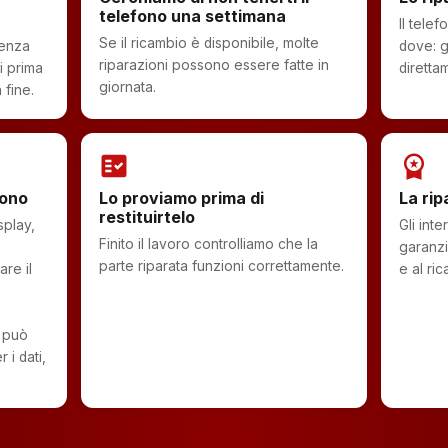
telefono una settimana
Il tele
Se il ricambio è disponibile, molte
senza
dove: g
riparazioni possono essere fatte in
i prima
diretta
giornata.
 fine.
fact_check
workspace_premium
sono
Lo proviamo prima di
La rip
restituirtelo
splay,
Gli int
Finito il lavoro controlliamo che la
garanzi
parte riparata funzioni correttamente.
re il
e al ric
 può
 i dati,