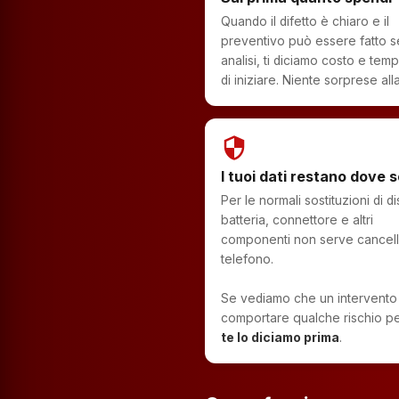
Quando il difetto è chiaro e il
preventivo può essere fatto 
analisi, ti diciamo costo e temp
di iniziare. Niente sorprese alla
security
I tuoi dati restano dove 
Per le normali sostituzioni di di
batteria, connettore e altri
componenti non serve cancella
telefono.
Se vediamo che un intervento
comportare qualche rischio per
te lo diciamo prima
.