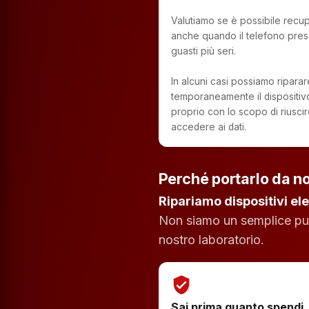
Valutiamo se è possibile recupe
anche quando il telefono pres
guasti più seri.
In alcuni casi possiamo riparar
temporaneamente il dispositiv
proprio con lo scopo di riusci
accedere ai dati.
Perché portarlo da no
Ripariamo dispositivi ele
Non siamo un semplice punt
nostro laboratorio.
verified_user
Sai prima quanto spendi