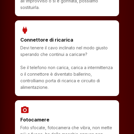
all'improvviso o si è gonfiata, possiamo
sostituirla.
power
Connettore di ricarica
Devi tenere il cavo inclinato nel modo giusto
sperando che continui a caricare?
Se il telefono non carica, carica a intermittenza
o il connettore è diventato ballerino,
controlliamo porta di ricarica e circuito di
alimentazione.
photo_camera
Fotocamere
Foto sfocate, fotocamera che vibra, non mette