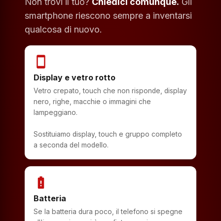
Non trovi il tuo?
Chiedici comunque.
Gli
smartphone riescono sempre a inventarsi
qualcosa di nuovo.
smartphone
Display e vetro rotto
Vetro crepato, touch che non risponde, display
nero, righe, macchie o immagini che
lampeggiano.
Sostituiamo display, touch e gruppo completo
a seconda del modello.
battery_alert
Batteria
Se la batteria dura poco, il telefono si spegne