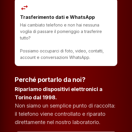
swap_horiz
Trasferimento dati e WhatsApp
Hai cambiato telefono e non hai nessuna
voglia di passare il pomeriggio a trasferire
tutto?
Possiamo occuparci di foto, video, contatti,
account e conversazioni WhatsApp.
Perché portarlo da noi?
Ripariamo dispositivi elettronici a
Torino dal 1998.
Non siamo un semplice punto di raccolta:
il telefono viene controllato e riparato
direttamente nel nostro laboratorio.