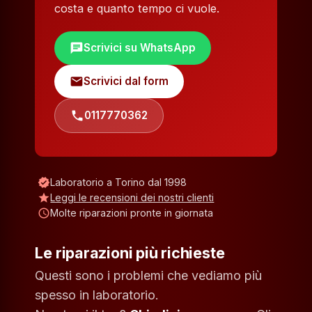
costa e quanto tempo ci vuole.
chat
Scrivici su WhatsApp
mail
Scrivici dal form
phone
0117770362
verified
Laboratorio a Torino dal 1998
star
Leggi le recensioni dei nostri clienti
schedule
Molte riparazioni pronte in giornata
Le riparazioni più richieste
Questi sono i problemi che vediamo più
spesso in laboratorio.