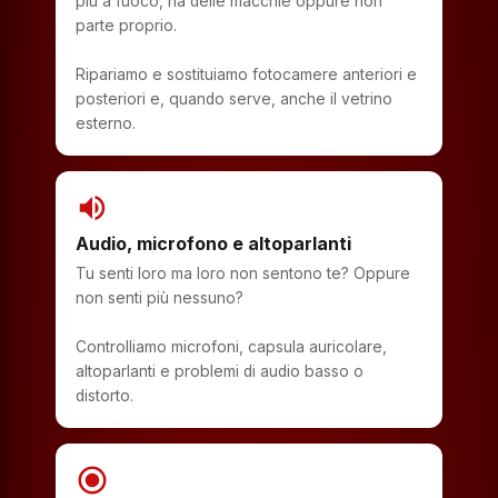
più a fuoco, ha delle macchie oppure non
parte proprio.
Ripariamo e sostituiamo fotocamere anteriori e
posteriori e, quando serve, anche il vetrino
esterno.
volume_up
Audio, microfono e altoparlanti
Tu senti loro ma loro non sentono te? Oppure
non senti più nessuno?
Controlliamo microfoni, capsula auricolare,
altoparlanti e problemi di audio basso o
distorto.
radio_button_checked