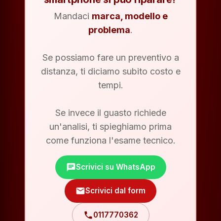
Mandaci
marca, modello e
problema
.
Se possiamo fare un preventivo a
distanza, ti diciamo subito costo e
tempi.
Se invece il guasto richiede
un'analisi, ti spieghiamo prima
come funziona l'esame tecnico.
chat
Scrivici su WhatsApp
mail
Scrivici dal form
phone
0117770362