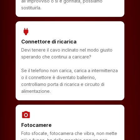
all'improvviso o si è gonfiata, possiamo
sostituirla.
power
Connettore di ricarica
Devi tenere il cavo inclinato nel modo giusto
sperando che continui a caricare?
Se il telefono non carica, carica a intermittenza
o il connettore è diventato ballerino,
controlliamo porta di ricarica e circuito di
alimentazione.
photo_camera
Fotocamere
Foto sfocate, fotocamera che vibra, non mette