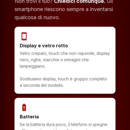
Non trovi il tuo?
Chiedici comunque.
Gli
smartphone riescono sempre a inventarsi
qualcosa di nuovo.
smartphone
Display e vetro rotto
Vetro crepato, touch che non risponde, display
nero, righe, macchie o immagini che
lampeggiano.
Sostituiamo display, touch e gruppo completo
a seconda del modello.
battery_alert
Batteria
Se la batteria dura poco, il telefono si spegne