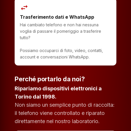
swap_horiz
Trasferimento dati e WhatsApp
Hai cambiato telefono e non hai nessuna
voglia di passare il pomeriggio a trasferire
tutto?
Possiamo occuparci di foto, video, contatti,
account e conversazioni WhatsApp.
Perché portarlo da noi?
Ripariamo dispositivi elettronici a
Torino dal 1998.
Non siamo un semplice punto di raccolta:
il telefono viene controllato e riparato
direttamente nel nostro laboratorio.