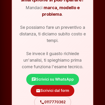
Mandaci
marca, modello e
problema
.
Se possiamo fare un preventivo a
distanza, ti diciamo subito costo e
tempi.
Se invece il guasto richiede
un'analisi, ti spieghiamo prima
come funziona l'esame tecnico.
chat
Scrivici su WhatsApp
mail
Scrivici dal form
phone
0117770362