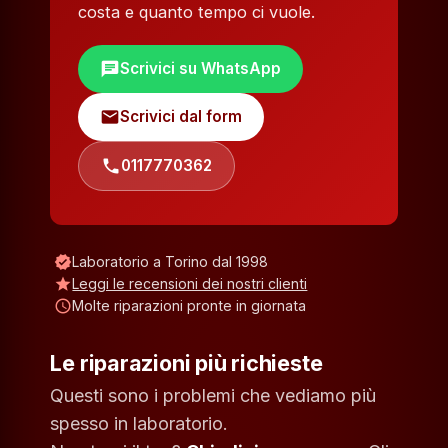
costa e quanto tempo ci vuole.
chat
Scrivici su WhatsApp
mail
Scrivici dal form
phone
0117770362
verified
Laboratorio a Torino dal 1998
star
Leggi le recensioni dei nostri clienti
schedule
Molte riparazioni pronte in giornata
Le riparazioni più richieste
Questi sono i problemi che vediamo più
spesso in laboratorio.