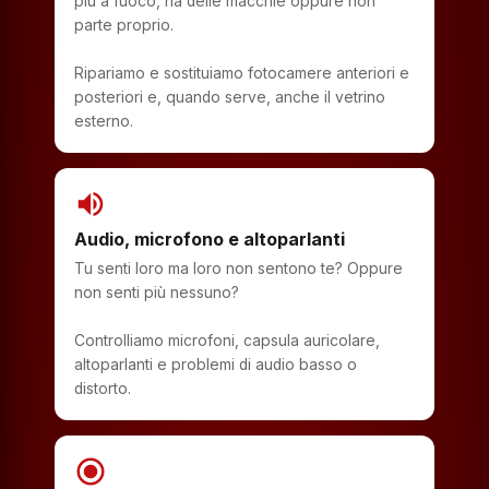
più a fuoco, ha delle macchie oppure non
parte proprio.
Ripariamo e sostituiamo fotocamere anteriori e
posteriori e, quando serve, anche il vetrino
esterno.
volume_up
Audio, microfono e altoparlanti
Tu senti loro ma loro non sentono te? Oppure
non senti più nessuno?
Controlliamo microfoni, capsula auricolare,
altoparlanti e problemi di audio basso o
distorto.
radio_button_checked