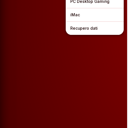
PC Desktop Gaming
iMac
Recupero dati