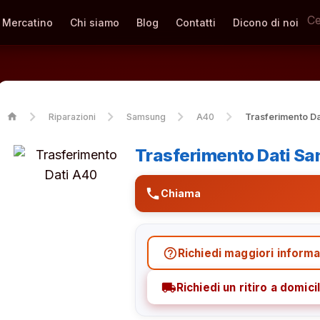
Mercatino
Chi siamo
Blog
Contatti
Dicono di noi
home
Riparazioni
Samsung
A40
Trasferimento Da
Trasferimento Dati S
phone
Chiama
help_outline
Richiedi maggiori informa
local_shipping
Richiedi un ritiro a domicil