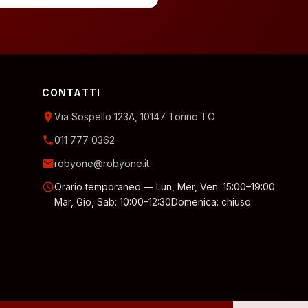
CONTATTI
location_on
Via Sospello 123A, 10147 Torino TO
phone
011 777 0362
email
robyone@robyone.it
schedule
Orario temporaneo — Lun, Mer, Ven: 15:00–19:00
Mar, Gio, Sab: 10:00–12:30
Domenica: chiuso