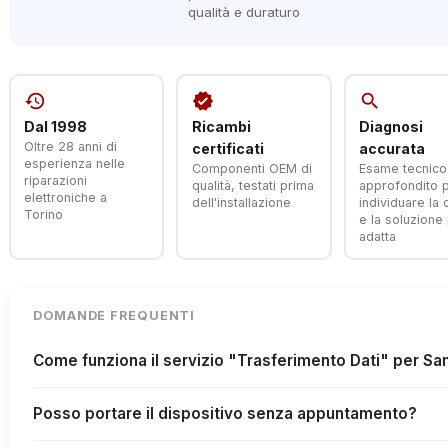
qualità e duraturo
history
verified
search
Dal 1998
Ricambi
Diagnosi
Oltre 28 anni di
certificati
accurata
esperienza nelle
Componenti OEM di
Esame tecnico
riparazioni
qualità, testati prima
approfondito 
elettroniche a
dell'installazione
individuare la
Torino
e la soluzione 
adatta
DOMANDE FREQUENTI
Come funziona il servizio "Trasferimento Dati" per 
Posso portare il dispositivo senza appuntamento?