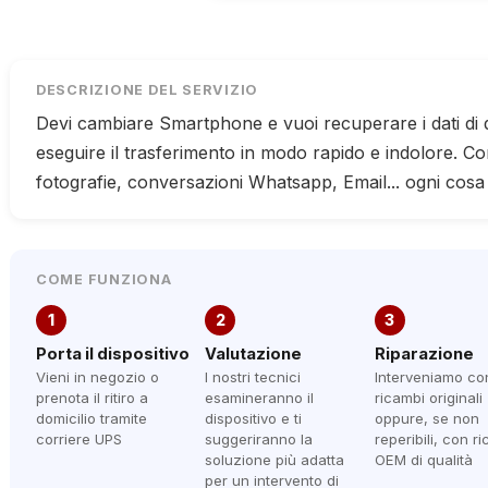
DESCRIZIONE DEL SERVIZIO
Devi cambiare Smartphone e vuoi recuperare i dati di
eseguire il trasferimento in modo rapido e indolore. Con
fotografie, conversazioni Whatsapp, Email... ogni cosa
COME FUNZIONA
1
2
3
Porta il dispositivo
Valutazione
Riparazione
Vieni in negozio o
I nostri tecnici
Interveniamo co
prenota il ritiro a
esamineranno il
ricambi originali
domicilio tramite
dispositivo e ti
oppure, se non
corriere UPS
suggeriranno la
reperibili, con r
soluzione più adatta
OEM di qualità
per un intervento di