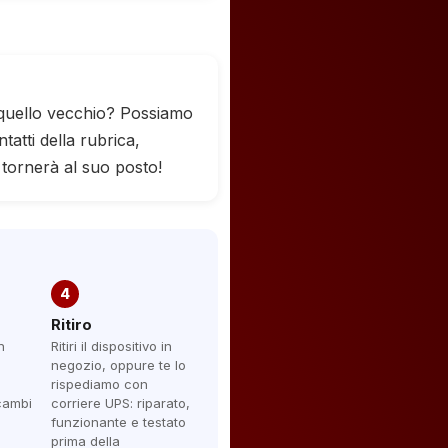
 quello vecchio? Possiamo
tatti della rubrica,
 tornerà al suo posto!
4
Ritiro
n
Ritiri il dispositivo in
negozio, oppure te lo
rispediamo con
icambi
corriere UPS: riparato,
funzionante e testato
prima della