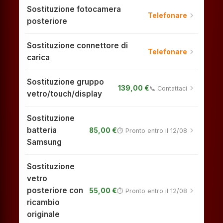
Sostituzione fotocamera
chevron_right
Telefonare
posteriore
Sostituzione connettore di
chevron_right
Telefonare
carica
Sostituzione gruppo
chevron_right
139,00 €
📞 Contattaci
vetro/touch/display
Sostituzione
batteria
chevron_right
85,00 €
⏱ Pronto entro il 12/08
Samsung
Sostituzione
vetro
posteriore con
chevron_right
55,00 €
⏱ Pronto entro il 12/08
ricambio
originale