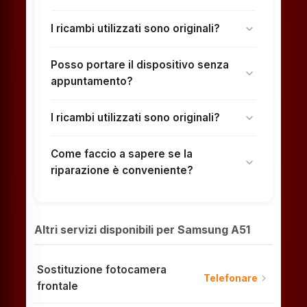
I ricambi utilizzati sono originali?
expand_more
Posso portare il dispositivo senza
expand_more
appuntamento?
I ricambi utilizzati sono originali?
expand_more
Come faccio a sapere se la
expand_more
riparazione è conveniente?
Altri servizi disponibili per Samsung A51
Sostituzione fotocamera
chevron_right
Telefonare
frontale