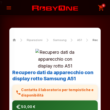
?
0
shopping_cart
menu
home
Riparazioni
Samsung
A51
Recupero da
Recupero dati da apparecchio con
display rotto Samsung A51
Contatta il laboratorio per tempistiche e
phone
disponibilità
euro_symbol
50,00 €