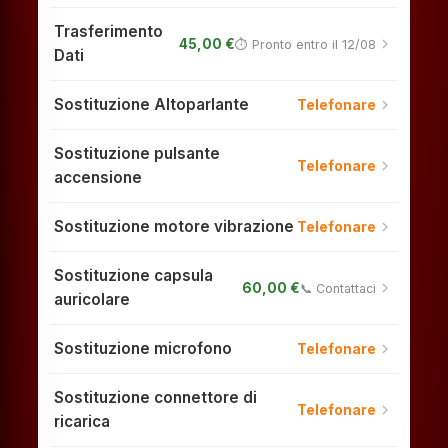
Trasferimento
chevron_right
45,00 €
⏱ Pronto entro il 12/08
Dati
Sostituzione Altoparlante
chevron_right
Telefonare
Sostituzione pulsante
chevron_right
Telefonare
accensione
Sostituzione motore vibrazione
chevron_right
Telefonare
Sostituzione capsula
chevron_right
60,00 €
📞 Contattaci
auricolare
Sostituzione microfono
chevron_right
Telefonare
Sostituzione connettore di
chevron_right
Telefonare
ricarica