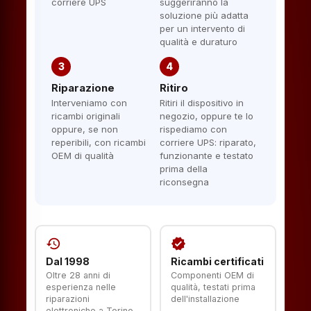
corriere UPS
suggeriranno la
soluzione più adatta
per un intervento di
qualità e duraturo
3
4
Riparazione
Ritiro
Interveniamo con
Ritiri il dispositivo in
ricambi originali
negozio, oppure te lo
oppure, se non
rispediamo con
reperibili, con ricambi
corriere UPS: riparato,
OEM di qualità
funzionante e testato
prima della
riconsegna
history
verified
Dal 1998
Ricambi certificati
Oltre 28 anni di
Componenti OEM di
esperienza nelle
qualità, testati prima
riparazioni
dell'installazione
elettroniche a Torino