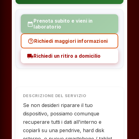
Prenota subito e vieni in
date_range
laboratorio
help_outline
Richiedi maggiori informazioni
local_shipping
Richiedi un ritiro a domicilio
DESCRIZIONE DEL SERVIZIO
Se non desideri riparare il tuo
dispositivo, possiamo comunque
recuperare tutti i dati all'interno e
copiarli su una pendrive, hard disk
esterno, o nuovo smartphone / tablet