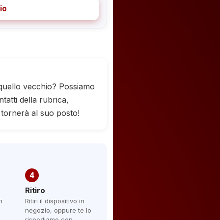
io
 quello vecchio? Possiamo
tatti della rubrica,
 tornerà al suo posto!
4
Ritiro
n
Ritiri il dispositivo in
negozio, oppure te lo
rispediamo con