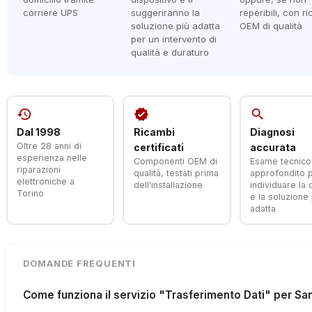
corriere UPS
suggeriranno la
reperibili, con r
soluzione più adatta
OEM di qualità
per un intervento di
qualità e duraturo
history
verified
search
Dal 1998
Ricambi
Diagnosi
Oltre 28 anni di
certificati
accurata
esperienza nelle
Componenti OEM di
Esame tecnico
riparazioni
qualità, testati prima
approfondito 
elettroniche a
dell'installazione
individuare la
Torino
e la soluzione 
adatta
DOMANDE FREQUENTI
Come funziona il servizio "Trasferimento Dati" per S