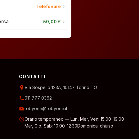
chevron_right
Telefonare
ersa
chevron_right
50,00 €
CONTATTI
location_on
Via Sospello 123A, 10147 Torino TO
phone
011 777 0362
email
robyone@robyone.it
schedule
Orario temporaneo — Lun, Mer, Ven: 15:00–19:00
Mar, Gio, Sab: 10:00–12:30
Domenica: chiuso