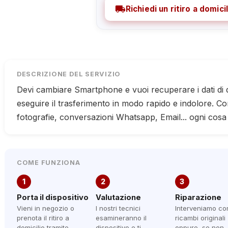
local_shipping
Richiedi un ritiro a domicil
DESCRIZIONE DEL SERVIZIO
Devi cambiare Smartphone e vuoi recuperare i dati di
eseguire il trasferimento in modo rapido e indolore. Con
fotografie, conversazioni Whatsapp, Email... ogni cosa
COME FUNZIONA
1
2
3
Porta il dispositivo
Valutazione
Riparazione
Vieni in negozio o
I nostri tecnici
Interveniamo co
prenota il ritiro a
esamineranno il
ricambi originali
domicilio tramite
dispositivo e ti
oppure, se non