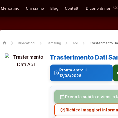
Mercatino
Chi siamo
Blog
Contatti
Dicono di noi
home
Riparazioni
Samsung
A51
Trasferimento Da
Trasferimento Dati S
Pronto entro il
schedule
eur
12/08/2026
date_range
Prenota subito e vieni in 
help_outline
Richiedi maggiori informa