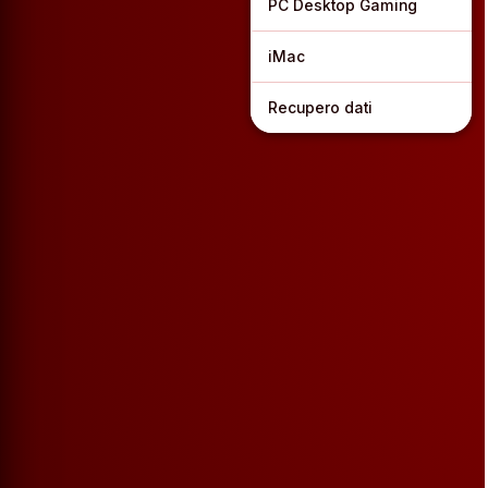
PC Desktop Gaming
iMac
Recupero dati