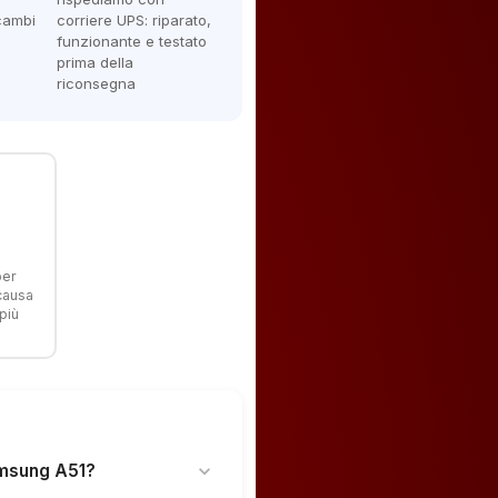
icambi
corriere UPS: riparato,
funzionante e testato
prima della
riconsegna
per
 causa
più
amsung A51?
expand_more