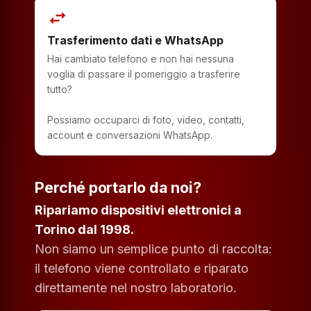
swap_horiz
Trasferimento dati e WhatsApp
Hai cambiato telefono e non hai nessuna
voglia di passare il pomeriggio a trasferire
tutto?
Possiamo occuparci di foto, video, contatti,
account e conversazioni WhatsApp.
Perché portarlo da noi?
Ripariamo dispositivi elettronici a
Torino dal 1998.
Non siamo un semplice punto di raccolta:
il telefono viene controllato e riparato
direttamente nel nostro laboratorio.