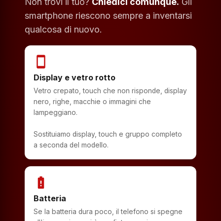
Non trovi il tuo?
Chiedici comunque.
Gli
smartphone riescono sempre a inventarsi
qualcosa di nuovo.
smartphone
Display e vetro rotto
Vetro crepato, touch che non risponde, display
nero, righe, macchie o immagini che
lampeggiano.
Sostituiamo display, touch e gruppo completo
a seconda del modello.
battery_alert
Batteria
Se la batteria dura poco, il telefono si spegne