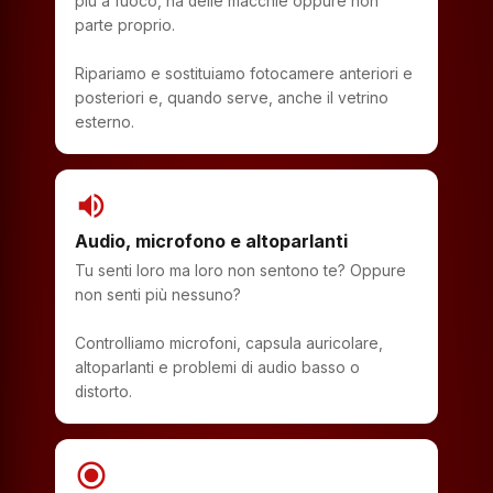
più a fuoco, ha delle macchie oppure non
parte proprio.
Ripariamo e sostituiamo fotocamere anteriori e
posteriori e, quando serve, anche il vetrino
esterno.
volume_up
Audio, microfono e altoparlanti
Tu senti loro ma loro non sentono te? Oppure
non senti più nessuno?
Controlliamo microfoni, capsula auricolare,
altoparlanti e problemi di audio basso o
distorto.
radio_button_checked