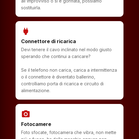
all'improvviso o si è gonfiata, possiamo
sostituirla.
power
Connettore di ricarica
Devi tenere il cavo inclinato nel modo giusto
sperando che continui a caricare?
Se il telefono non carica, carica a intermittenza
o il connettore è diventato ballerino,
controlliamo porta di ricarica e circuito di
alimentazione.
photo_camera
Fotocamere
Foto sfocate, fotocamera che vibra, non mette