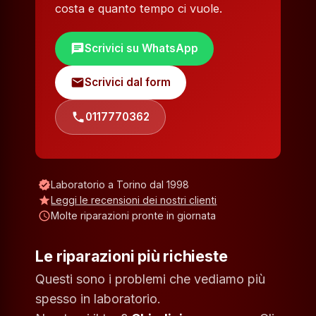
costa e quanto tempo ci vuole.
chat
Scrivici su WhatsApp
mail
Scrivici dal form
phone
0117770362
verified
Laboratorio a Torino dal 1998
star
Leggi le recensioni dei nostri clienti
schedule
Molte riparazioni pronte in giornata
Le riparazioni più richieste
Questi sono i problemi che vediamo più
spesso in laboratorio.