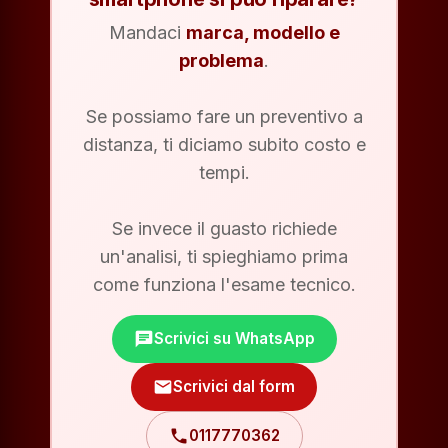
Mandaci
marca, modello e
problema
.
Se possiamo fare un preventivo a
distanza, ti diciamo subito costo e
tempi.
Se invece il guasto richiede
un'analisi, ti spieghiamo prima
come funziona l'esame tecnico.
chat
Scrivici su WhatsApp
mail
Scrivici dal form
phone
0117770362