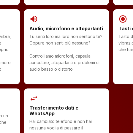
volume_up
radio_button_checked
Audio, microfono e altoparlanti
Tasti 
vibra,
Tu senti loro ma loro non sentono te?
Tasto d
e
Oppure non senti più nessuno?
vibrazi
prio.
che han
Controlliamo microfoni, capsula
camere
auricolare, altoparlanti e problemi di
o
audio basso o distorto.
.
swap_horiz
Trasferimento dati e
WhatsApp
ro un
Hai cambiato telefono e non hai
 che
nessuna voglia di passare il