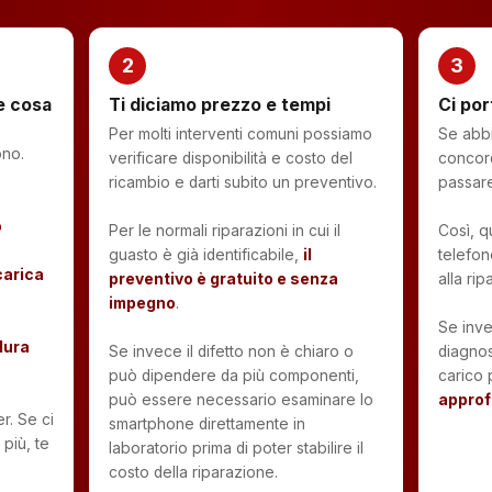
2
3
 e cosa
Ti diciamo prezzo e tempi
Ci por
Per molti interventi comuni possiamo
Se abbi
ono.
verificare disponibilità e costo del
concor
ricambio e darti subito un preventivo.
passare
o
Per le normali riparazioni in cui il
Così, qu
guasto è già identificabile,
il
telefon
carica
preventivo è gratuito e senza
alla rip
impegno
.
Se inve
dura
Se invece il difetto non è chiaro o
diagnos
può dipendere da più componenti,
carico
può essere necessario esaminare lo
approf
r. Se ci
smartphone direttamente in
più, te
laboratorio prima di poter stabilire il
costo della riparazione.