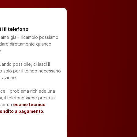
ti il telefono
amo già il ricambio possiamo
dare direttamente quando
.
ando possibile, ci lasci il
o solo per il tempo necessario
arazione.
ce il problema richiede una
i, il telefono viene preso in
 per un
esame tecnico
ondito a pagamento
.