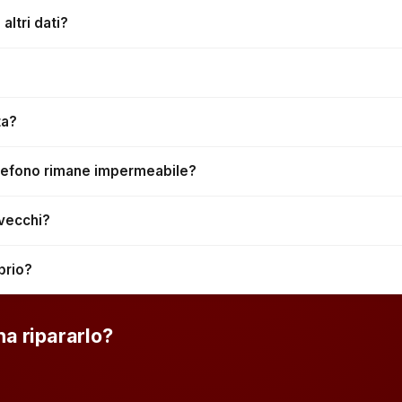
ltri dati?
ta?
telefono rimane impermeabile?
 vecchi?
prio?
na ripararlo?