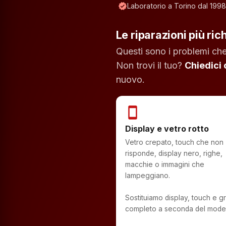
verified
Laboratorio a Torino dal 1998
Le riparazioni più ric
Questi sono i problemi che
Non trovi il tuo?
Chiedici
nuovo.
smartphone
Display e vetro rotto
Vetro crepato, touch che non
risponde, display nero, righe,
macchie o immagini che
lampeggiano.
Sostituiamo display, touch e 
completo a seconda del model