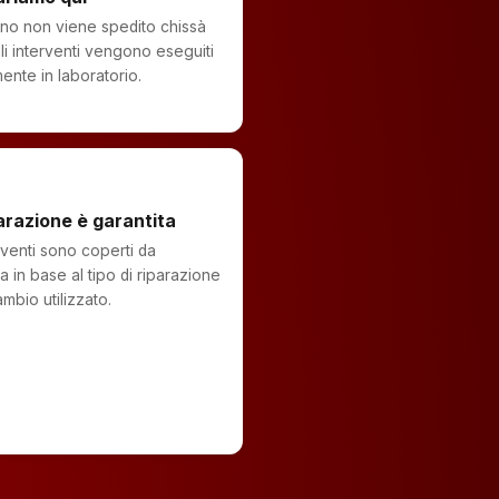
fono non viene spedito chissà
li interventi vengono eseguiti
mente in laboratorio.
arazione è garantita
erventi sono coperti da
a in base al tipo di riparazione
ambio utilizzato.