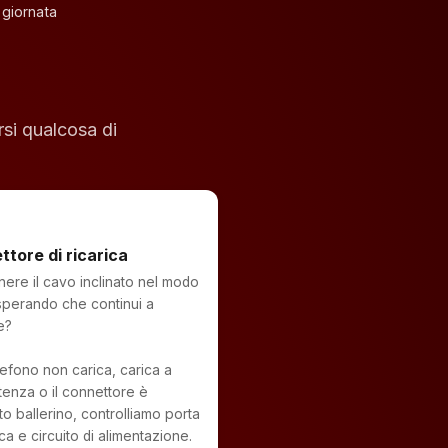
 giornata
si qualcosa di
tore di ricarica
nere il cavo inclinato nel modo
sperando che continui a
e?
elefono non carica, carica a
ttenza o il connettore è
to ballerino, controlliamo porta
ica e circuito di alimentazione.