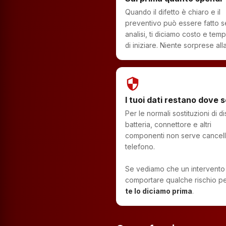
Quando il difetto è chiaro e il
preventivo può essere fatto 
analisi, ti diciamo costo e temp
di iniziare. Niente sorprese alla
security
I tuoi dati restano dove 
Per le normali sostituzioni di di
batteria, connettore e altri
componenti non serve cancella
telefono.
Se vediamo che un intervento
comportare qualche rischio per
te lo diciamo prima
.