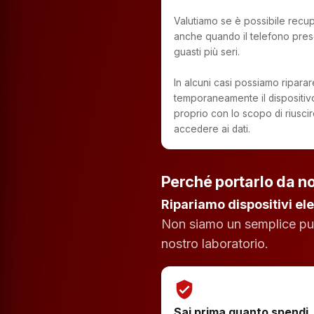
Valutiamo se è possibile recupe
anche quando il telefono pres
guasti più seri.
In alcuni casi possiamo riparar
temporaneamente il dispositiv
proprio con lo scopo di riusci
accedere ai dati.
Perché portarlo da no
Ripariamo dispositivi ele
Non siamo un semplice punt
nostro laboratorio.
verified_user
Sai prima quanto spendi