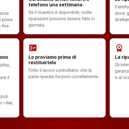
telefono una settimana
Il tele
Se il ricambio è disponibile, molte
senza
dove: g
riparazioni possono essere fatte in
i prima
diretta
giornata.
 fine.
fact_check
workspace_premium
sono
Lo proviamo prima di
La rip
restituirtelo
splay,
Gli int
Finito il lavoro controlliamo che la
garanzi
parte riparata funzioni correttamente.
re il
e al ric
 può
 i dati,