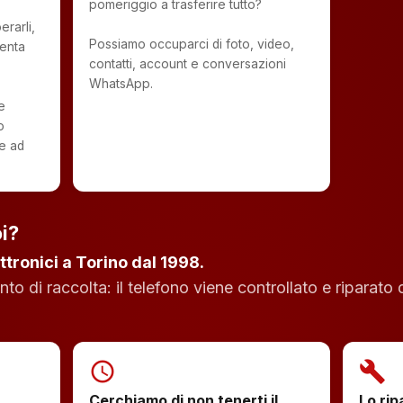
pomeriggio a trasferire tutto?
rarli,
Possiamo occuparci di foto, video,
enta
contatti, account e conversazioni
WhatsApp.
e
o
re ad
i?
ttronici a Torino dal 1998.
o di raccolta: il telefono viene controllato e riparato 
schedule
build
Cerchiamo di non tenerti il
Lo rip