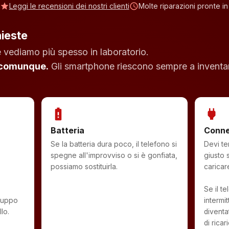
star
Leggi le recensioni dei nostri clienti
schedule
Molte riparazioni pronte in
hieste
 vediamo più spesso in laboratorio.
 comunque.
Gli smartphone riescono sempre a inventar
battery_alert
power
Batteria
Connet
Se la batteria dura poco, il telefono si
Devi te
spegne all'improvviso o si è gonfiata,
giusto 
possiamo sostituirla.
caricar
Se il t
gruppo
intermi
lo.
diventa
di ricar