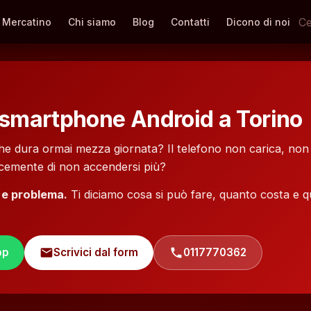
Mercatino
Chi siamo
Blog
Contatti
Dicono di noi
e
 smartphone Android a Torino
che dura ormai mezza giornata? Il telefono non carica, non 
icemente di non accendersi più?
 e problema.
Ti diciamo cosa si può fare, quanto costa e 
pp
mail
Scrivici dal form
phone
0117770362