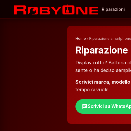
Riparazioni
Home
› Riparazione smartphon
Riparazione
Display rotto? Batteria 
sente o ha deciso sempl
Scrivici marca, modello
tempo ci vuole.
chat
Scrivici su WhatsA