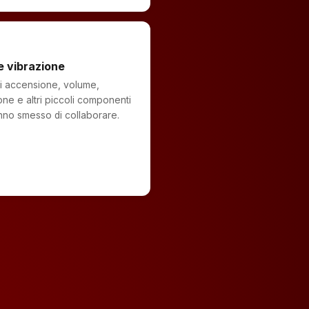
e vibrazione
i accensione, volume,
one e altri piccoli componenti
no smesso di collaborare.