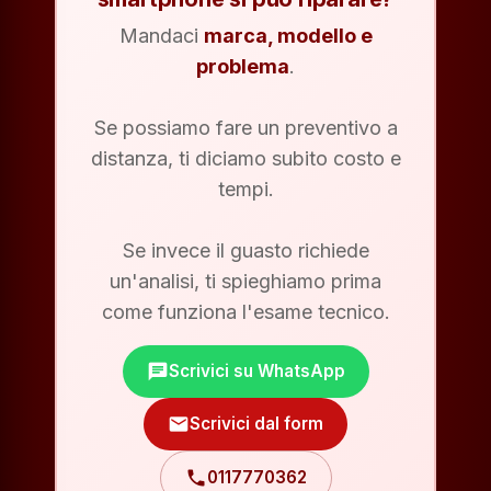
Mandaci
marca, modello e
problema
.
Se possiamo fare un preventivo a
distanza, ti diciamo subito costo e
tempi.
Se invece il guasto richiede
un'analisi, ti spieghiamo prima
come funziona l'esame tecnico.
chat
Scrivici su WhatsApp
mail
Scrivici dal form
phone
0117770362