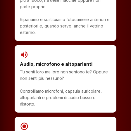
più a fuoco, ha delle macchie oppure non
parte proprio.
Ripariamo e sostituiamo fotocamere anteriori e
posteriori e, quando serve, anche il vetrino
esterno.
volume_up
Audio, microfono e altoparlanti
Tu senti loro ma loro non sentono te? Oppure
non senti più nessuno?
Controlliamo microfoni, capsula auricolare,
altoparlanti e problemi di audio basso o
distorto.
radio_button_checked