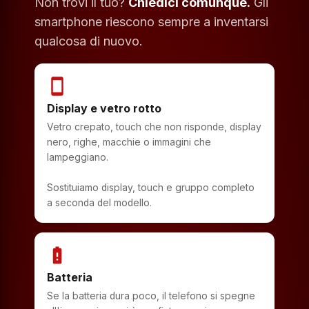
Non trovi il tuo?
Chiedici comunque.
Gli
smartphone riescono sempre a inventarsi
qualcosa di nuovo.
smartphone
Display e vetro rotto
Vetro crepato, touch che non risponde, display
nero, righe, macchie o immagini che
lampeggiano.
Sostituiamo display, touch e gruppo completo
a seconda del modello.
battery_alert
Batteria
Se la batteria dura poco, il telefono si spegne