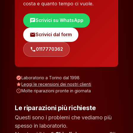
costa e quanto tempo ci vuole.
chat
Scrivici su WhatsApp
mail
Scrivici dal form
phone
0117770362
verified
Laboratorio a Torino dal 1998
star
Leggi le recensioni dei nostri clienti
schedule
Molte riparazioni pronte in giornata
Le riparazioni più richieste
Questi sono i problemi che vediamo più
spesso in laboratorio.