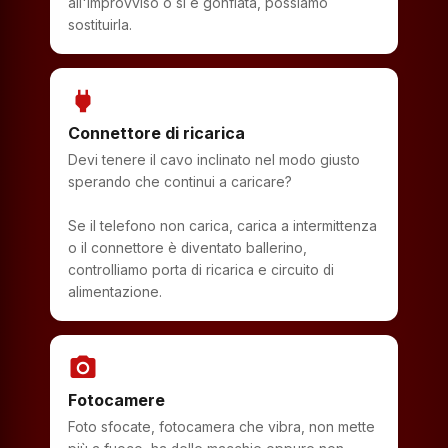
all'improvviso o si è gonfiata, possiamo
sostituirla.
power
Connettore di ricarica
Devi tenere il cavo inclinato nel modo giusto
sperando che continui a caricare?
Se il telefono non carica, carica a intermittenza
o il connettore è diventato ballerino,
controlliamo porta di ricarica e circuito di
alimentazione.
photo_camera
Fotocamere
Foto sfocate, fotocamera che vibra, non mette