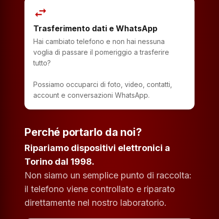
swap_horiz
Trasferimento dati e WhatsApp
Hai cambiato telefono e non hai nessuna
voglia di passare il pomeriggio a trasferire
tutto?
Possiamo occuparci di foto, video, contatti,
account e conversazioni WhatsApp.
Perché portarlo da noi?
Ripariamo dispositivi elettronici a
Torino dal 1998.
Non siamo un semplice punto di raccolta:
il telefono viene controllato e riparato
direttamente nel nostro laboratorio.