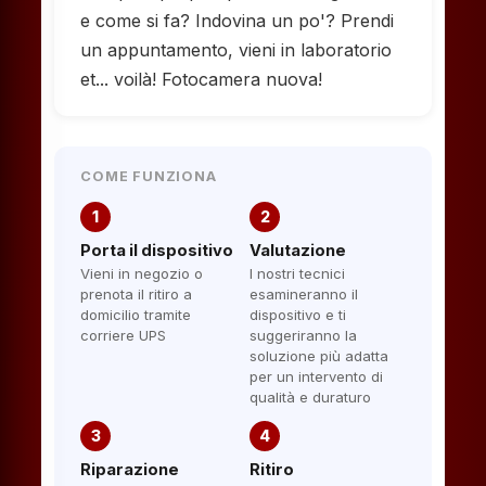
e come si fa? Indovina un po'? Prendi
un appuntamento, vieni in laboratorio
et... voilà! Fotocamera nuova!
COME FUNZIONA
1
2
Porta il dispositivo
Valutazione
Vieni in negozio o
I nostri tecnici
prenota il ritiro a
esamineranno il
domicilio tramite
dispositivo e ti
corriere UPS
suggeriranno la
soluzione più adatta
per un intervento di
qualità e duraturo
3
4
Riparazione
Ritiro