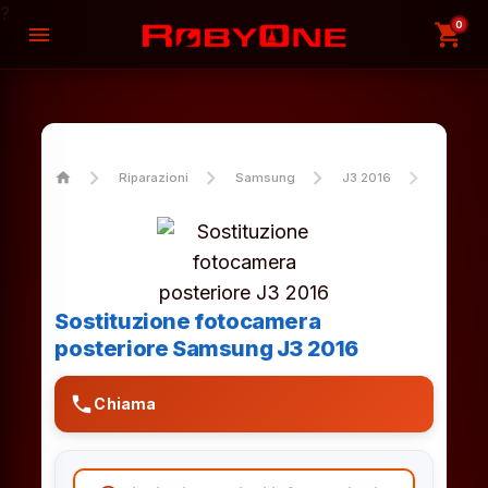
?
0
shopping_cart
menu
home
Riparazioni
Samsung
J3 2016
Sostitu
Sostituzione fotocamera
posteriore Samsung J3 2016
phone
Chiama