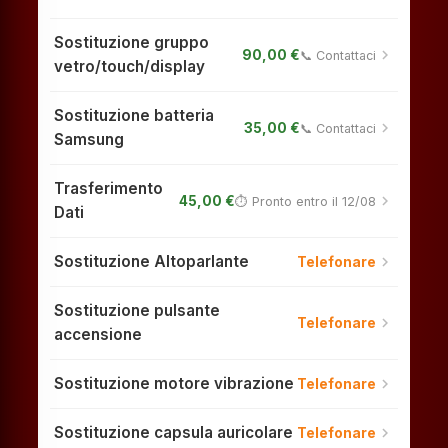
Sostituzione gruppo
chevron_right
90,00 €
📞 Contattaci
vetro/touch/display
Sostituzione batteria
chevron_right
35,00 €
📞 Contattaci
Samsung
Trasferimento
chevron_right
45,00 €
⏱ Pronto entro il 12/08
Dati
Sostituzione Altoparlante
chevron_right
Telefonare
Sostituzione pulsante
chevron_right
Telefonare
accensione
Sostituzione motore vibrazione
chevron_right
Telefonare
Sostituzione capsula auricolare
chevron_right
Telefonare