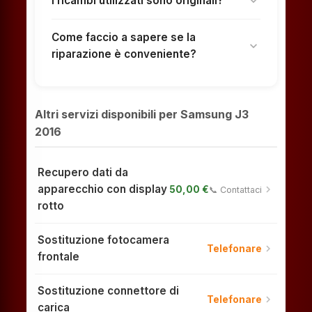
I ricambi utilizzati sono originali?
expand_more
Come faccio a sapere se la
expand_more
riparazione è conveniente?
Altri servizi disponibili per Samsung J3
2016
Recupero dati da
apparecchio con display
chevron_right
50,00 €
📞 Contattaci
rotto
Sostituzione fotocamera
chevron_right
Telefonare
frontale
Sostituzione connettore di
chevron_right
Telefonare
carica