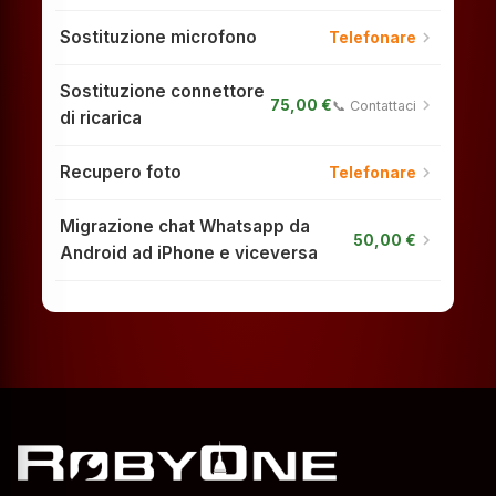
Sostituzione microfono
chevron_right
Telefonare
Sostituzione connettore
chevron_right
75,00 €
📞 Contattaci
di ricarica
Recupero foto
chevron_right
Telefonare
Migrazione chat Whatsapp da
chevron_right
50,00 €
Android ad iPhone e viceversa