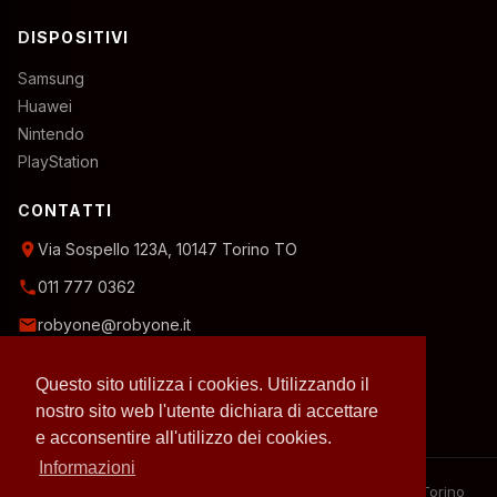
DISPOSITIVI
Samsung
Huawei
Nintendo
PlayStation
CONTATTI
location_on
Via Sospello 123A, 10147 Torino TO
phone
011 777 0362
email
robyone@robyone.it
schedule
Orario temporaneo — Lun, Mer, Ven: 15:00–19:00
Questo sito utilizza i cookies. Utilizzando il
Mar, Gio, Sab: 10:00–12:30
Domenica: chiuso
nostro sito web l'utente dichiara di accettare
e acconsentire all'utilizzo dei cookies.
Informazioni
– 2026 RobyOne – Laboratorio riparazioni specializzato a Torino