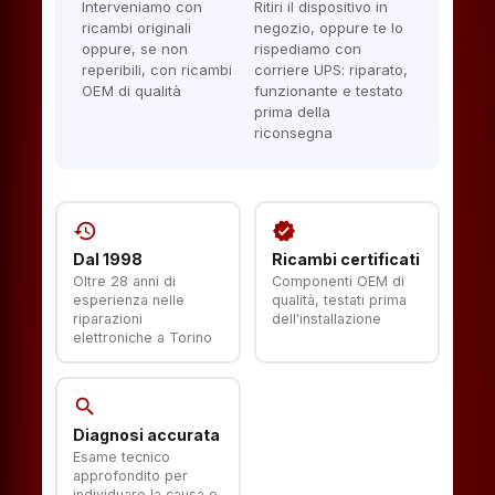
Interveniamo con
Ritiri il dispositivo in
ricambi originali
negozio, oppure te lo
oppure, se non
rispediamo con
reperibili, con ricambi
corriere UPS: riparato,
OEM di qualità
funzionante e testato
prima della
riconsegna
history
verified
Dal 1998
Ricambi certificati
Oltre 28 anni di
Componenti OEM di
esperienza nelle
qualità, testati prima
riparazioni
dell'installazione
elettroniche a Torino
search
Diagnosi accurata
Esame tecnico
approfondito per
individuare la causa e