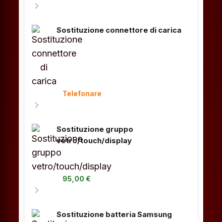
chevron_right
Sostituzione connettore di carica
Telefonare
chevron_right
Sostituzione gruppo
vetro/touch/display
95,00 €
chevron_right
Sostituzione batteria Samsung