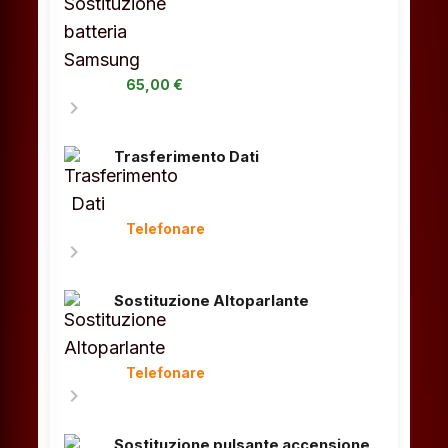
65,00 €
chevron_right
Trasferimento Dati
Telefonare
chevron_right
Sostituzione Altoparlante
Telefonare
chevron_right
Sostituzione pulsante accensione