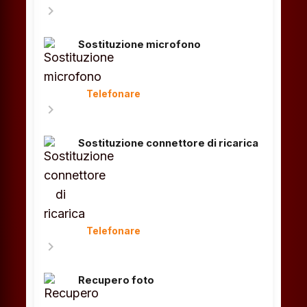
chevron_right
Sostituzione microfono
Telefonare
chevron_right
Sostituzione connettore di ricarica
Telefonare
chevron_right
Recupero foto