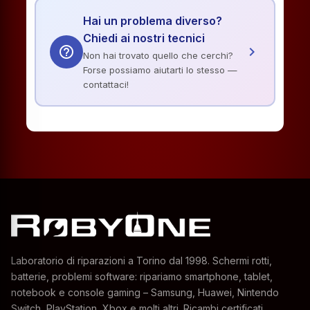
Hai un problema diverso?
Chiedi ai nostri tecnici
help_outline
chevron_right
Non hai trovato quello che cerchi?
Forse possiamo aiutarti lo stesso —
contattaci!
Laboratorio di riparazioni a Torino dal 1998. Schermi rotti,
batterie, problemi software: ripariamo smartphone, tablet,
notebook e console gaming – Samsung, Huawei, Nintendo
Switch, PlayStation, Xbox e molti altri. Ricambi certificati,