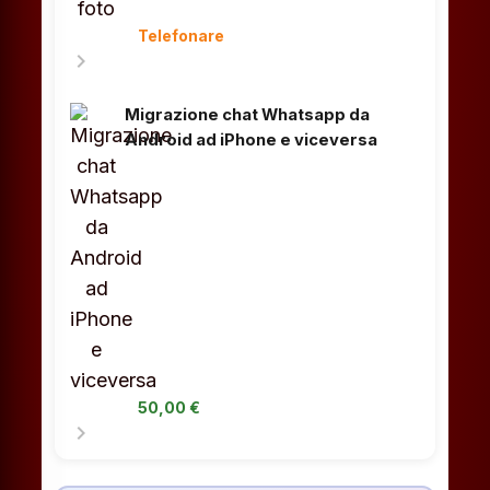
Telefonare
chevron_right
Migrazione chat Whatsapp da
Android ad iPhone e viceversa
50,00 €
chevron_right