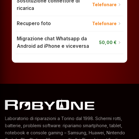
Sostituzione connettore di
chevron_right
Telefonare
ricarica
Recupero foto
chevron_right
Telefonare
Migrazione chat Whatsapp da
chevron_right
50,00 €
Android ad iPhone e viceversa
Laboratorio di riparazioni a Torino dal 1998. Schermi rotti,
batterie, problemi software: ripariamo smartphone, tablet,
notebook e console gaming – Samsung, Huawei, Nintendo