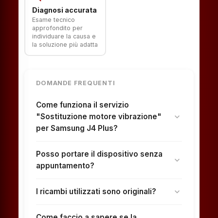
Diagnosi accurata
Esame tecnico
approfondito per
individuare la causa e
la soluzione più adatta
DOMANDE FREQUENTI
Come funziona il servizio
"Sostituzione motore vibrazione"
expand_more
per Samsung J4 Plus?
Posso portare il dispositivo senza
expand_more
appuntamento?
I ricambi utilizzati sono originali?
expand_more
Come faccio a sapere se la