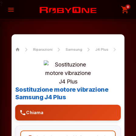
?
0
shopping_cart
menu
home
Riparazioni
Samsung
J4 Plus
Sostitu
Sostituzione motore vibrazione
Samsung J4 Plus
phone
Chiama