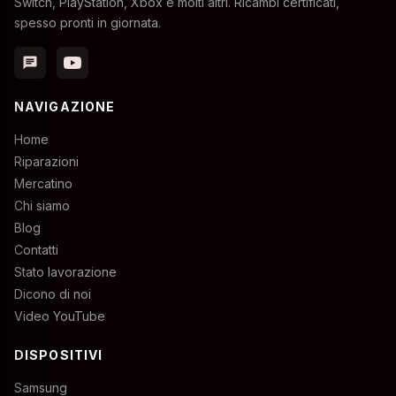
Switch, PlayStation, Xbox e molti altri. Ricambi certificati,
spesso pronti in giornata.
chat
NAVIGAZIONE
Home
Riparazioni
Mercatino
Chi siamo
Blog
Contatti
Stato lavorazione
Dicono di noi
Video YouTube
DISPOSITIVI
Samsung