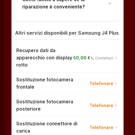
expand_more
riparazione è conveniente?
Altri servizi disponibili per Samsung J4 Plus
Recupero dati da
apparecchio con display
chevron_right
50,00 €
📞 Contattaci
rotto
Sostituzione fotocamera
chevron_right
Telefonare
frontale
Sostituzione fotocamera
chevron_right
Telefonare
posteriore
Sostituzione connettore di
chevron_right
Telefonare
carica