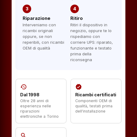
3
4
Riparazione
Ritiro
Interveniamo con
Ritiri il dispositivo in
ricambi originali
negozio, oppure te lo
oppure, se non
rispediamo con
reperibili, con ricambi
corriere UPS: riparato,
OEM di qualità
funzionante e testato
prima della
riconsegna
history
verified
Dal 1998
Ricambi certificati
Oltre 28 anni di
Componenti OEM di
esperienza nelle
qualità, testati prima
riparazioni
dell'installazione
elettroniche a Torino
search