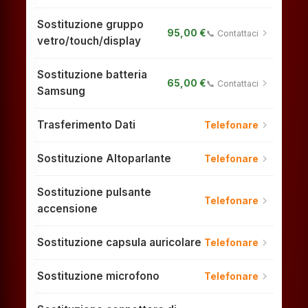
Sostituzione gruppo
chevron_right
95,00 €
📞 Contattaci
vetro/touch/display
Sostituzione batteria
chevron_right
65,00 €
📞 Contattaci
Samsung
Trasferimento Dati
chevron_right
Telefonare
Sostituzione Altoparlante
chevron_right
Telefonare
Sostituzione pulsante
chevron_right
Telefonare
accensione
Sostituzione capsula auricolare
chevron_right
Telefonare
Sostituzione microfono
chevron_right
Telefonare