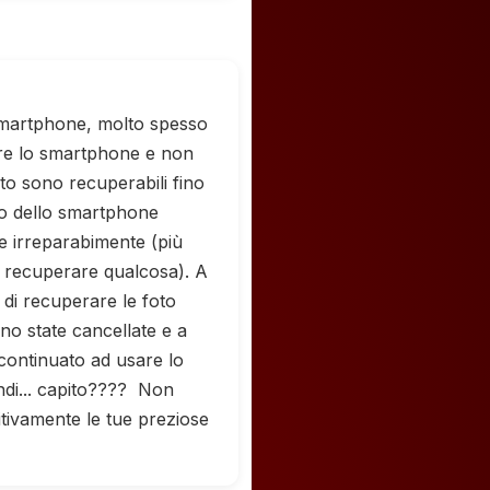
smartphone, molto spesso
ere lo smartphone e non
foto sono recuperabili fino
so dello smartphone
le irreparabimente (più
i recuperare qualcosa). A
o di recuperare le foto
no state cancellate e a
 continuato ad usare lo
ndi... capito???? Non
tivamente le tue preziose