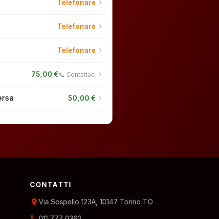
chevron_right
Telefonare
chevron_right
Telefonare
chevron_right
Telefonare
chevron_right
75,00 €
📞 Contattaci
ersa
chevron_right
50,00 €
CONTATTI
location_on
Via Sospello 123A, 10147 Torino TO
phone
011 777 0362