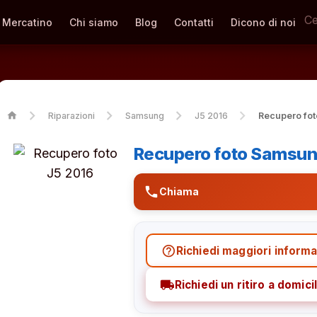
Mercatino
Chi siamo
Blog
Contatti
Dicono di noi
home
Riparazioni
Samsung
J5 2016
Recupero fot
Recupero foto Samsun
phone
Chiama
help_outline
Richiedi maggiori informa
local_shipping
Richiedi un ritiro a domicil