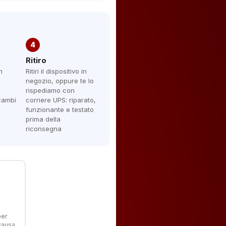
4
Ritiro
n
Ritiri il dispositivo in
negozio, oppure te lo
rispediamo con
icambi
corriere UPS: riparato,
funzionante e testato
prima della
riconsegna
per
 causa