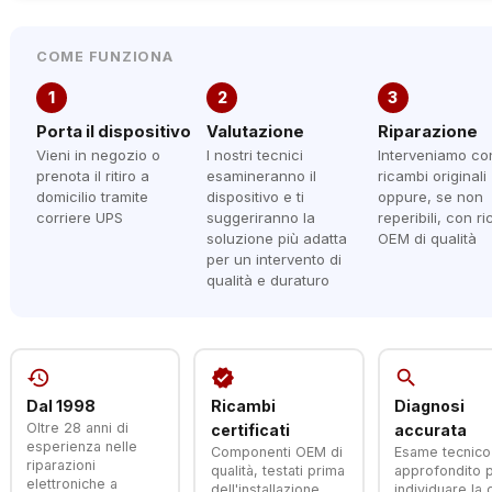
COME FUNZIONA
1
2
3
Porta il dispositivo
Valutazione
Riparazione
Vieni in negozio o
I nostri tecnici
Interveniamo co
prenota il ritiro a
esamineranno il
ricambi originali
domicilio tramite
dispositivo e ti
oppure, se non
corriere UPS
suggeriranno la
reperibili, con r
soluzione più adatta
OEM di qualità
per un intervento di
qualità e duraturo
history
verified
search
Dal 1998
Ricambi
Diagnosi
Oltre 28 anni di
certificati
accurata
esperienza nelle
Componenti OEM di
Esame tecnico
riparazioni
qualità, testati prima
approfondito 
elettroniche a
dell'installazione
individuare la