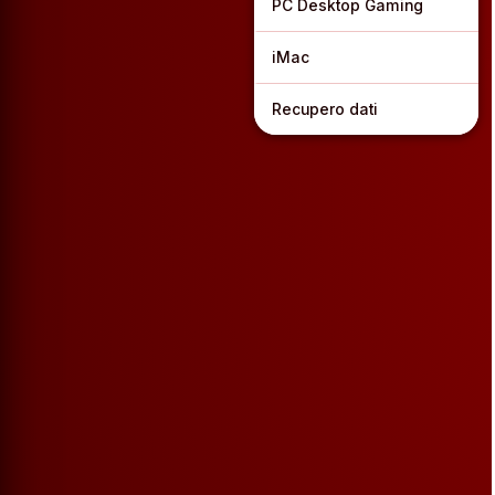
PC Desktop Gaming
iMac
Recupero dati