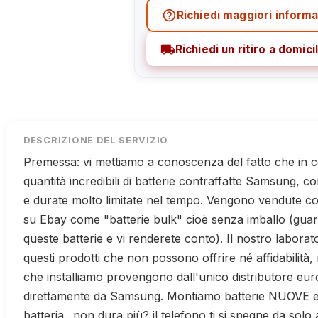
help_outline
Richiedi maggiori informa
local_shipping
Richiedi un ritiro a domicil
DESCRIZIONE DEL SERVIZIO
Premessa: vi mettiamo a conoscenza del fatto che in 
quantità incredibili di batterie contraffatte Samsung, c
e durate molto limitate nel tempo. Vengono vendute
su Ebay come "batterie bulk" cioè senza imballo (guard
queste batterie e vi renderete conto). Il nostro laborat
questi prodotti che non possono offrire né affidabilità,
che installiamo provengono dall'unico distributore eur
direttamente da Samsung. Montiamo batterie NUOVE 
batteria.. non dura più? il telefono ti si spegne da sol