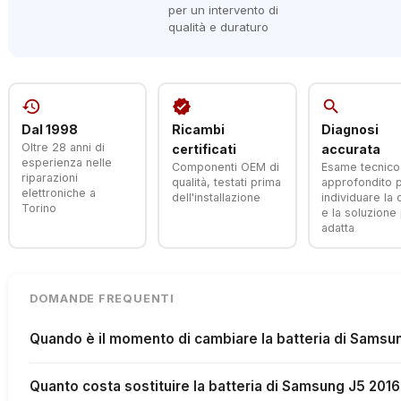
per un intervento di
qualità e duraturo
history
verified
search
Dal 1998
Ricambi
Diagnosi
Oltre 28 anni di
certificati
accurata
esperienza nelle
Componenti OEM di
Esame tecnico
riparazioni
qualità, testati prima
approfondito 
elettroniche a
dell'installazione
individuare la
Torino
e la soluzione 
adatta
DOMANDE FREQUENTI
Quando è il momento di cambiare la batteria di Samsu
Quanto costa sostituire la batteria di Samsung J5 201