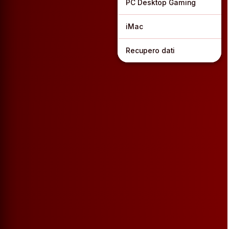
PC Desktop Gaming
iMac
Recupero dati