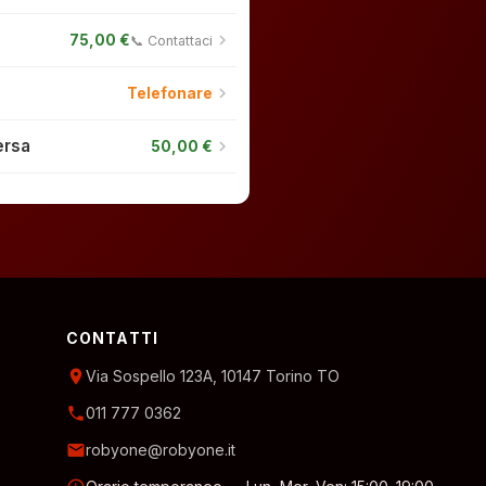
chevron_right
75,00 €
📞 Contattaci
chevron_right
Telefonare
ersa
chevron_right
50,00 €
CONTATTI
location_on
Via Sospello 123A, 10147 Torino TO
phone
011 777 0362
email
robyone@robyone.it