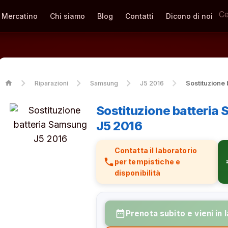
Mercatino
Chi siamo
Blog
Contatti
Dicono di noi
home
Riparazioni
Samsung
J5 2016
Sostituzione
Sostituzione batteri
J5 2016
Contatta il laboratorio
phone
eur
per tempistiche e
disponibilità
date_range
Prenota subito e vieni in 