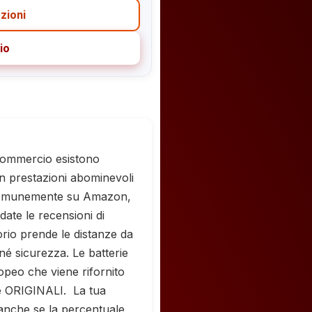
zioni
io
commercio esistono
on prestazioni abominevoli
 comunemente su Amazon,
ate le recensioni di
orio prende le distanze da
 né sicurezza. Le batterie
opeo che viene rifornito
e ORIGINALI. La tua
o anche se la percentuale