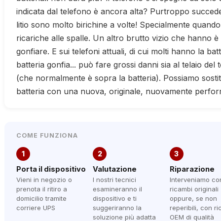
indicata dal telefono è ancora alta? Purtroppo succede. 
litio sono molto birichine a volte! Specialmente quand
ricariche alle spalle. Un altro brutto vizio che hanno è
gonfiare. E sui telefoni attuali, di cui molti hanno la batte
batteria gonfia... può fare grossi danni sia al telaio del 
(che normalmente è sopra la batteria). Possiamo sostit
batteria con una nuova, originale, nuovamente perfor
COME FUNZIONA
1
2
3
Porta il dispositivo
Valutazione
Riparazione
Vieni in negozio o
I nostri tecnici
Interveniamo co
prenota il ritiro a
esamineranno il
ricambi originali
domicilio tramite
dispositivo e ti
oppure, se non
corriere UPS
suggeriranno la
reperibili, con r
soluzione più adatta
OEM di qualità