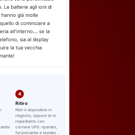
Le batterie agli ioni di
o hanno già molte
 quello di cominciare a
ria all'interno.... se la
telefono, sia al display
uire la tua vecchia
mante!
4
Ritiro
n
Ritiri il dispositivo in
negozio, oppure te lo
rispediamo con
icambi
corriere UPS: riparato,
funzionante e testato