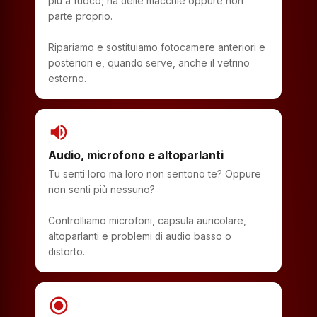
più a fuoco, ha delle macchie oppure non
parte proprio.
Ripariamo e sostituiamo fotocamere anteriori e
posteriori e, quando serve, anche il vetrino
esterno.
volume_up
Audio, microfono e altoparlanti
Tu senti loro ma loro non sentono te? Oppure
non senti più nessuno?
Controlliamo microfoni, capsula auricolare,
altoparlanti e problemi di audio basso o
distorto.
radio_button_checked