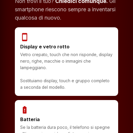
Non trovi il tuo?
Chiedici comunque.
Gli
smartphone riescono sempre a inventarsi
qualcosa di nuovo.
smartphone
Display e vetro rotto
Vetro crepato, touch che non risponde, display
nero, righe, macchie o immagini che
lampeggiano.
Sostituiamo display, touch e gruppo completo
a seconda del modello.
battery_alert
Batteria
Se la batteria dura poco, il telefono si spegne