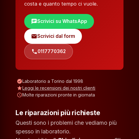
costa e quanto tempo ci vuole.
chat
Scrivici su WhatsApp
mail
Scrivici dal form
phone
0117770362
verified
Laboratorio a Torino dal 1998
star
Leggi le recensioni dei nostri clienti
schedule
Molte riparazioni pronte in giornata
Le riparazioni più richieste
Questi sono i problemi che vediamo più
spesso in laboratorio.