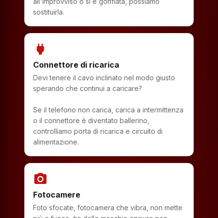
all'improvviso o si è gonfiata, possiamo
sostituirla.
power
Connettore di ricarica
Devi tenere il cavo inclinato nel modo giusto
sperando che continui a caricare?
Se il telefono non carica, carica a intermittenza
o il connettore è diventato ballerino,
controlliamo porta di ricarica e circuito di
alimentazione.
photo_camera
Fotocamere
Foto sfocate, fotocamera che vibra, non mette