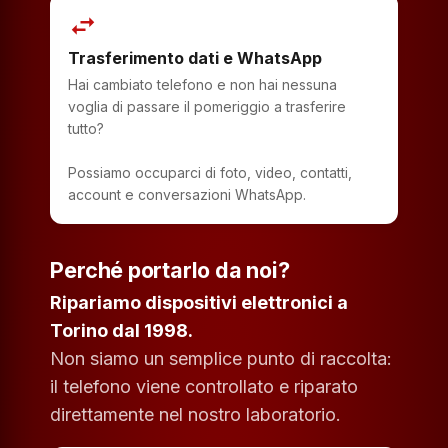
swap_horiz
Trasferimento dati e WhatsApp
Hai cambiato telefono e non hai nessuna
voglia di passare il pomeriggio a trasferire
tutto?
Possiamo occuparci di foto, video, contatti,
account e conversazioni WhatsApp.
Perché portarlo da noi?
Ripariamo dispositivi elettronici a
Torino dal 1998.
Non siamo un semplice punto di raccolta:
il telefono viene controllato e riparato
direttamente nel nostro laboratorio.