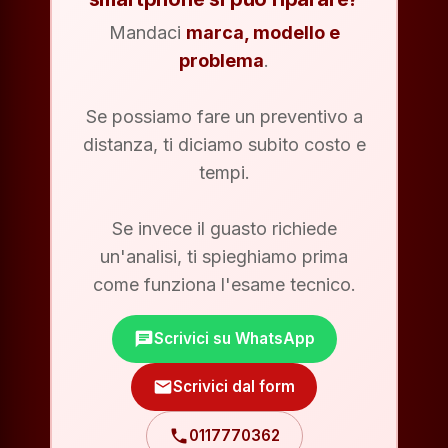
Mandaci
marca, modello e
problema
.
Se possiamo fare un preventivo a
distanza, ti diciamo subito costo e
tempi.
Se invece il guasto richiede
un'analisi, ti spieghiamo prima
come funziona l'esame tecnico.
chat
Scrivici su WhatsApp
mail
Scrivici dal form
phone
0117770362