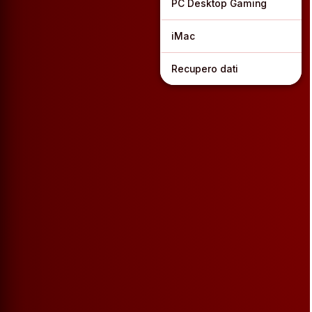
PC Desktop Gaming
iMac
Recupero dati