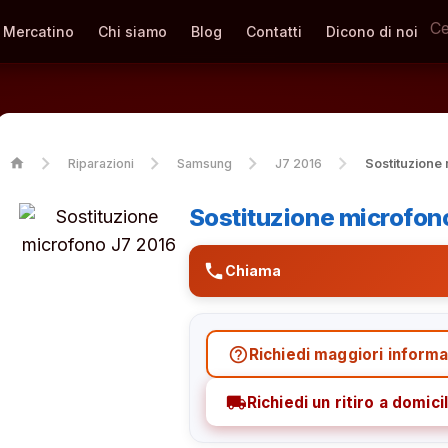
Mercatino
Chi siamo
Blog
Contatti
Dicono di noi
home
Riparazioni
Samsung
J7 2016
Sostituzione
Sostituzione microfo
phone
Chiama
help_outline
Richiedi maggiori informa
local_shipping
Richiedi un ritiro a domicil