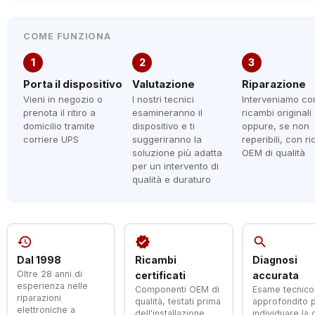
COME FUNZIONA
1
2
3
Porta il dispositivo
Valutazione
Riparazione
Vieni in negozio o
I nostri tecnici
Interveniamo co
prenota il ritiro a
esamineranno il
ricambi originali
domicilio tramite
dispositivo e ti
oppure, se non
corriere UPS
suggeriranno la
reperibili, con r
soluzione più adatta
OEM di qualità
per un intervento di
qualità e duraturo
history
verified
search
Dal 1998
Ricambi
Diagnosi
Oltre 28 anni di
certificati
accurata
esperienza nelle
Componenti OEM di
Esame tecnico
riparazioni
qualità, testati prima
approfondito 
elettroniche a
dell'installazione
individuare la