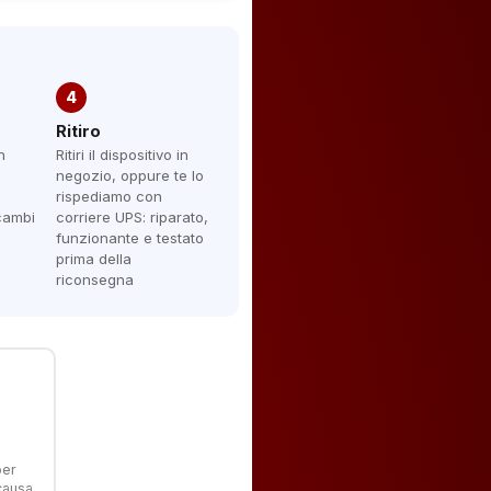
4
Ritiro
n
Ritiri il dispositivo in
negozio, oppure te lo
rispediamo con
icambi
corriere UPS: riparato,
funzionante e testato
prima della
riconsegna
per
 causa