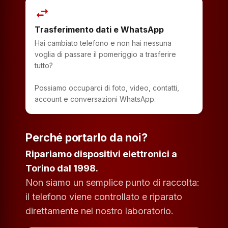
swap_horiz
Trasferimento dati e WhatsApp
Hai cambiato telefono e non hai nessuna
voglia di passare il pomeriggio a trasferire
tutto?
Possiamo occuparci di foto, video, contatti,
account e conversazioni WhatsApp.
Perché portarlo da noi?
Ripariamo dispositivi elettronici a
Torino dal 1998.
Non siamo un semplice punto di raccolta:
il telefono viene controllato e riparato
direttamente nel nostro laboratorio.