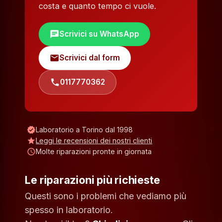
costa e quanto tempo ci vuole.
chat
Scrivici su WhatsApp
mail
Scrivici dal form
phone
0117770362
verified
Laboratorio a Torino dal 1998
star
Leggi le recensioni dei nostri clienti
schedule
Molte riparazioni pronte in giornata
Le riparazioni più richieste
Questi sono i problemi che vediamo più
spesso in laboratorio.