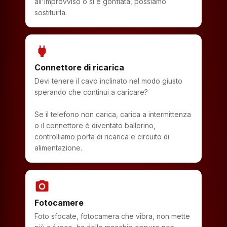
all'improvviso o si è gonfiata, possiamo
sostituirla.
power
Connettore di ricarica
Devi tenere il cavo inclinato nel modo giusto
sperando che continui a caricare?
Se il telefono non carica, carica a intermittenza
o il connettore è diventato ballerino,
controlliamo porta di ricarica e circuito di
alimentazione.
photo_camera
Fotocamere
Foto sfocate, fotocamera che vibra, non mette