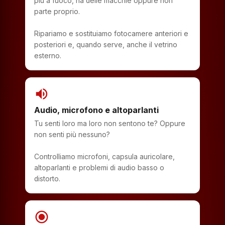
più a fuoco, ha delle macchie oppure non
parte proprio.
Ripariamo e sostituiamo fotocamere anteriori e
posteriori e, quando serve, anche il vetrino
esterno.
volume_up
Audio, microfono e altoparlanti
Tu senti loro ma loro non sentono te? Oppure
non senti più nessuno?
Controlliamo microfoni, capsula auricolare,
altoparlanti e problemi di audio basso o
distorto.
radio_button_checked