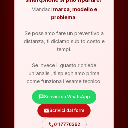
Mandaci
marca, modello e
problema
.
Se possiamo fare un preventivo a
distanza, ti diciamo subito costo e
tempi.
Se invece il guasto richiede
un'analisi, ti spieghiamo prima
come funziona l'esame tecnico.
chat
Scrivici su WhatsApp
mail
Scrivici dal form
phone
0117770362