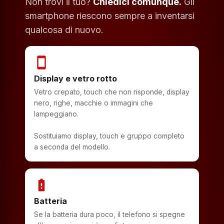
Non trovi il tuo?
Chiedici comunque.
Gli
smartphone riescono sempre a inventarsi
qualcosa di nuovo.
smartphone
Display e vetro rotto
Vetro crepato, touch che non risponde, display
nero, righe, macchie o immagini che
lampeggiano.
Sostituiamo display, touch e gruppo completo
a seconda del modello.
battery_alert
Batteria
Se la batteria dura poco, il telefono si spegne