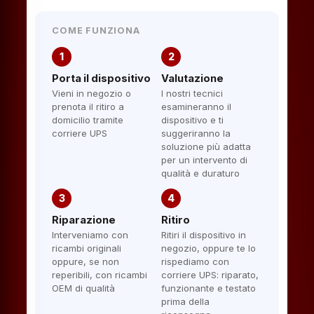
COME FUNZIONA
1
2
Porta il dispositivo
Valutazione
Vieni in negozio o
I nostri tecnici
prenota il ritiro a
esamineranno il
domicilio tramite
dispositivo e ti
corriere UPS
suggeriranno la
soluzione più adatta
per un intervento di
qualità e duraturo
3
4
Riparazione
Ritiro
Interveniamo con
Ritiri il dispositivo in
ricambi originali
negozio, oppure te lo
oppure, se non
rispediamo con
reperibili, con ricambi
corriere UPS: riparato,
OEM di qualità
funzionante e testato
prima della