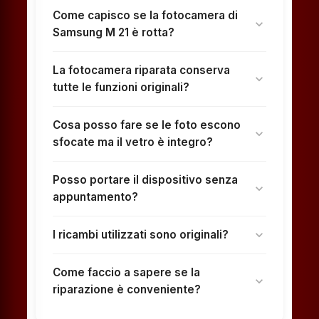
Come capisco se la fotocamera di
expand_more
Samsung M 21 è rotta?
La fotocamera riparata conserva
expand_more
tutte le funzioni originali?
Cosa posso fare se le foto escono
expand_more
sfocate ma il vetro è integro?
Posso portare il dispositivo senza
expand_more
appuntamento?
I ricambi utilizzati sono originali?
expand_more
Come faccio a sapere se la
expand_more
riparazione è conveniente?