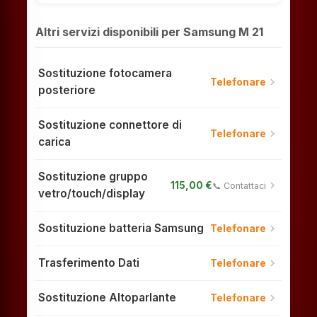
Altri servizi disponibili per Samsung M 21
Sostituzione fotocamera
chevron_right
Telefonare
posteriore
Sostituzione connettore di
chevron_right
Telefonare
carica
Sostituzione gruppo
chevron_right
115,00 €
📞 Contattaci
vetro/touch/display
Sostituzione batteria Samsung
chevron_right
Telefonare
Trasferimento Dati
chevron_right
Telefonare
Sostituzione Altoparlante
chevron_right
Telefonare