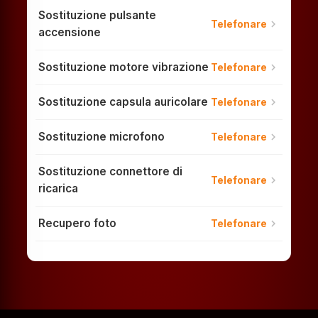
Sostituzione pulsante
chevron_right
Telefonare
accensione
Sostituzione motore vibrazione
chevron_right
Telefonare
Sostituzione capsula auricolare
chevron_right
Telefonare
Sostituzione microfono
chevron_right
Telefonare
Sostituzione connettore di
chevron_right
Telefonare
ricarica
Recupero foto
chevron_right
Telefonare