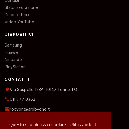
Contatti
Stato lavorazione
Dicono di noi
Video YouTube
DISPOSITIVI
Samsung
Huawei
Nintendo
PlayStation
CONTATTI
location_on
Via Sospello 123A, 10147 Torino TO
phone
011 777 0362
email
robyone@robyone.it
schedule
Orario temporaneo — Lun, Mer, Ven: 15:00–19:00
Questo sito utilizza i cookies. Utilizzando il
Mar, Gio, Sab: 10:00–12:30
Domenica: chiuso