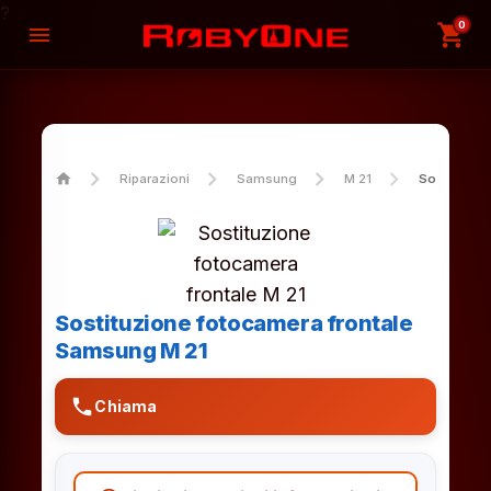
?
0
shopping_cart
menu
home
Riparazioni
Samsung
M 21
Sostituzio
Sostituzione fotocamera frontale
Samsung M 21
phone
Chiama