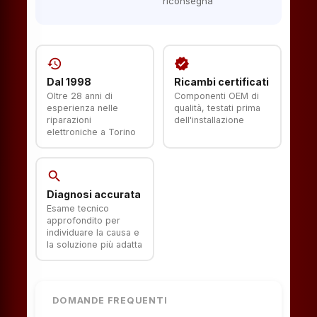
riconsegna
history
verified
Dal 1998
Ricambi certificati
Oltre 28 anni di
Componenti OEM di
esperienza nelle
qualità, testati prima
riparazioni
dell'installazione
elettroniche a Torino
search
Diagnosi accurata
Esame tecnico
approfondito per
individuare la causa e
la soluzione più adatta
DOMANDE FREQUENTI