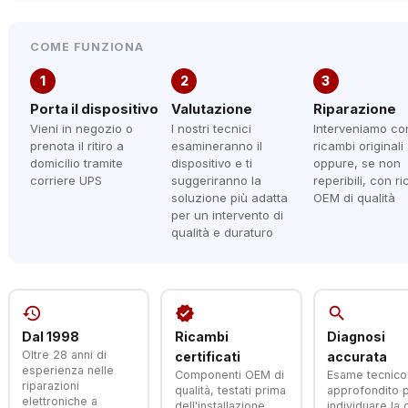
COME FUNZIONA
1
2
3
Porta il dispositivo
Valutazione
Riparazione
Vieni in negozio o
I nostri tecnici
Interveniamo co
prenota il ritiro a
esamineranno il
ricambi originali
domicilio tramite
dispositivo e ti
oppure, se non
corriere UPS
suggeriranno la
reperibili, con r
soluzione più adatta
OEM di qualità
per un intervento di
qualità e duraturo
history
verified
search
Dal 1998
Ricambi
Diagnosi
Oltre 28 anni di
certificati
accurata
esperienza nelle
Componenti OEM di
Esame tecnico
riparazioni
qualità, testati prima
approfondito 
elettroniche a
dell'installazione
individuare la