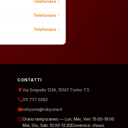
chevron_right
Telefonare
chevron_right
Telefonare
chevron_right
Telefonare
CONTATTI
location_on
Via Sospello 123A, 10147 Torino TO
phone
011 777 0362
email
robyone@robyone.it
schedule
Orario temporaneo — Lun, Mer, Ven: 15:00–19:00
Mar, Gio, Sab: 10:00–12:30
Domenica: chiuso