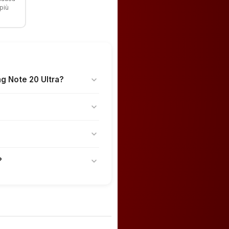
più
g Note 20 Ultra?
expand_more
expand_more
expand_more
?
expand_more