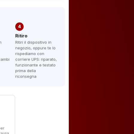
4
Ritiro
n
Ritiri il dispositivo in
negozio, oppure te lo
rispediamo con
icambi
corriere UPS: riparato,
funzionante e testato
prima della
riconsegna
per
 causa