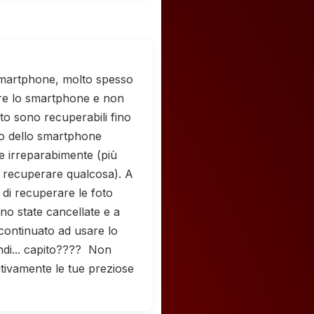
smartphone, molto spesso
ere lo smartphone e non
foto sono recuperabili fino
so dello smartphone
le irreparabimente (più
i recuperare qualcosa). A
o di recuperare le foto
no state cancellate e a
 continuato ad usare lo
ndi... capito???? Non
tivamente le tue preziose