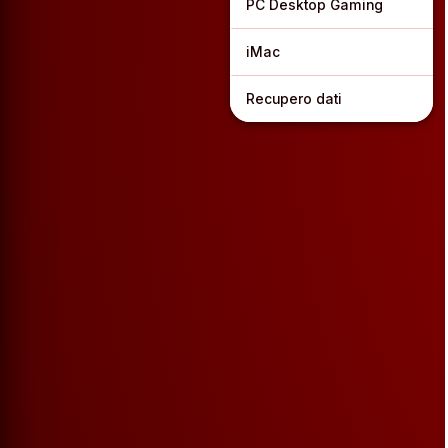
PC Desktop Gaming
iMac
Recupero dati