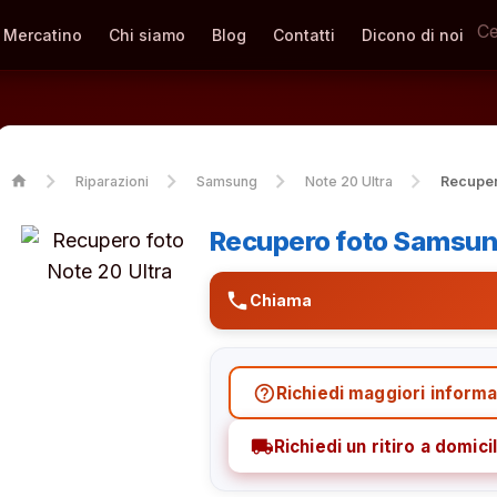
Mercatino
Chi siamo
Blog
Contatti
Dicono di noi
home
Riparazioni
Samsung
Note 20 Ultra
Recuper
Recupero foto Samsung
phone
Chiama
help_outline
Richiedi maggiori informa
local_shipping
Richiedi un ritiro a domicil