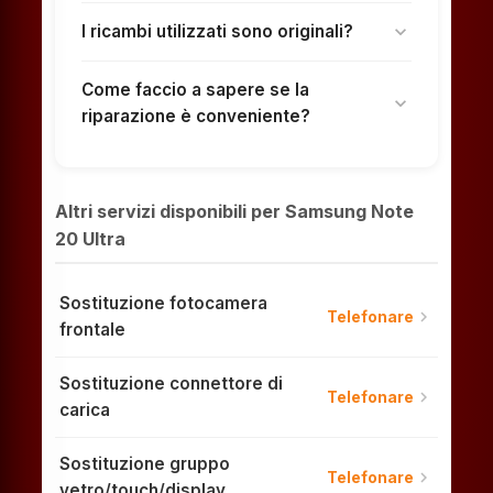
I ricambi utilizzati sono originali?
expand_more
Come faccio a sapere se la
expand_more
riparazione è conveniente?
Altri servizi disponibili per Samsung Note
20 Ultra
Sostituzione fotocamera
chevron_right
Telefonare
frontale
Sostituzione connettore di
chevron_right
Telefonare
carica
Sostituzione gruppo
chevron_right
Telefonare
vetro/touch/display