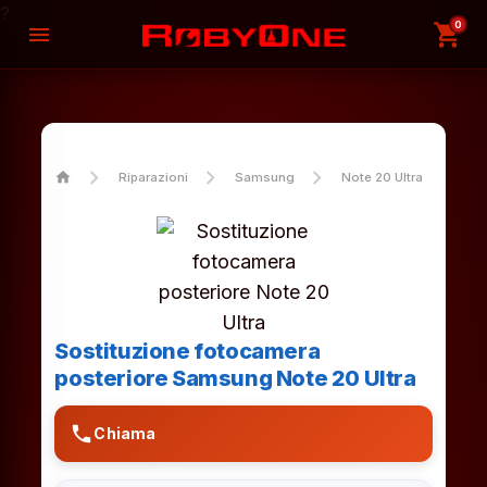
?
0
shopping_cart
menu
home
Riparazioni
Samsung
Note 20 Ultra
So
Sostituzione fotocamera
posteriore Samsung Note 20 Ultra
phone
Chiama