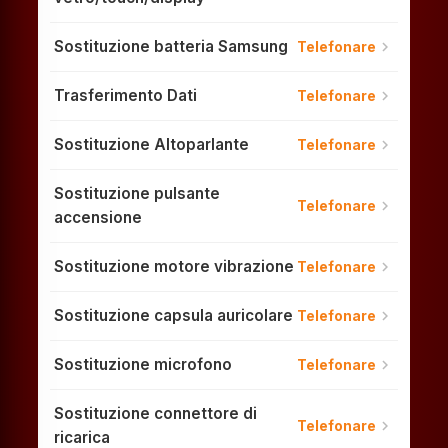
Sostituzione batteria Samsung
chevron_right
Telefonare
Trasferimento Dati
chevron_right
Telefonare
Sostituzione Altoparlante
chevron_right
Telefonare
Sostituzione pulsante
chevron_right
Telefonare
accensione
Sostituzione motore vibrazione
chevron_right
Telefonare
Sostituzione capsula auricolare
chevron_right
Telefonare
Sostituzione microfono
chevron_right
Telefonare
Sostituzione connettore di
chevron_right
Telefonare
ricarica