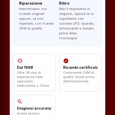
Riparazione
Ritiro
Interveniamo con
Ritiri il dispositivo in
ricambi originali
negozio, oppure te lo
oppure, se non
rispediamo con
reperibili, con ricambi
corriere UPS: riparato,
OEM di qualità
funzionante e testato
prima della
riconsegna
history
verified
Dal 1998
Ricambi certificati
Oltre 28 anni di
Componenti OEM di
esperienza nelle
qualità, testati prima
riparazioni
dell'installazione
elettroniche a Torino
search
Diagnosi accurata
Esame tecnico