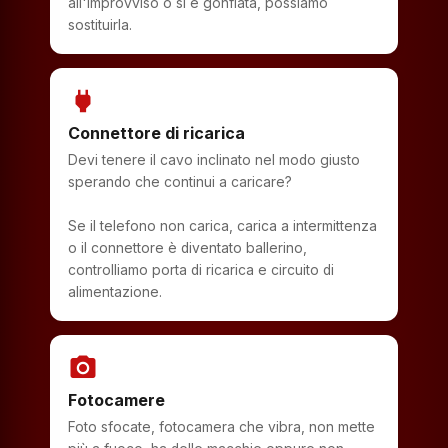
all'improvviso o si è gonfiata, possiamo
sostituirla.
power
Connettore di ricarica
Devi tenere il cavo inclinato nel modo giusto
sperando che continui a caricare?
Se il telefono non carica, carica a intermittenza
o il connettore è diventato ballerino,
controlliamo porta di ricarica e circuito di
alimentazione.
photo_camera
Fotocamere
Foto sfocate, fotocamera che vibra, non mette