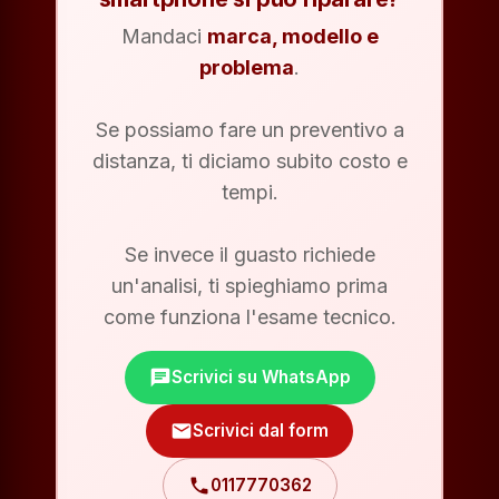
Mandaci
marca, modello e
problema
.
Se possiamo fare un preventivo a
distanza, ti diciamo subito costo e
tempi.
Se invece il guasto richiede
un'analisi, ti spieghiamo prima
come funziona l'esame tecnico.
chat
Scrivici su WhatsApp
mail
Scrivici dal form
phone
0117770362