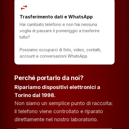
swap_horiz
Trasferimento dati e WhatsApp
Hai cambiato telefono e non hai nessuna
voglia di passare il pomeriggio a trasferire
tutto?
Possiamo occuparci di foto, video, contatti,
account e conversazioni WhatsApp.
Perché portarlo da noi?
Ripariamo dispositivi elettronici a
Torino dal 1998.
Non siamo un semplice punto di raccolta:
il telefono viene controllato e riparato
direttamente nel nostro laboratorio.