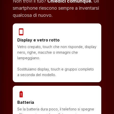
Non trovi il tuo?
Chiedici comunque.
Gli
smartphone riescono sempre a inventarsi
qualcosa di nuovo.
smartphone
Display e vetro rotto
Vetro crepato, touch che non risponde, display
nero, righe, macchie o immagini che
lampeggiano.
Sostituiamo display, touch e gruppo completo
a seconda del modello.
battery_alert
Batteria
Se la batteria dura poco, il telefono si spegne