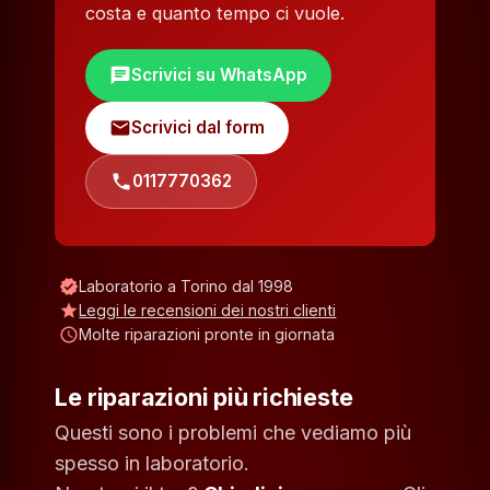
costa e quanto tempo ci vuole.
chat
Scrivici su WhatsApp
mail
Scrivici dal form
phone
0117770362
verified
Laboratorio a Torino dal 1998
star
Leggi le recensioni dei nostri clienti
schedule
Molte riparazioni pronte in giornata
Le riparazioni più richieste
Questi sono i problemi che vediamo più
spesso in laboratorio.