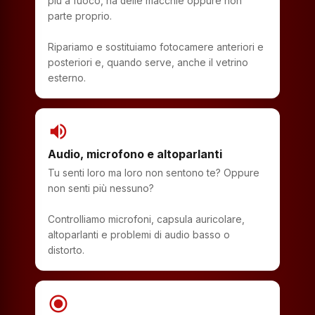
più a fuoco, ha delle macchie oppure non
parte proprio.
Ripariamo e sostituiamo fotocamere anteriori e
posteriori e, quando serve, anche il vetrino
esterno.
volume_up
Audio, microfono e altoparlanti
Tu senti loro ma loro non sentono te? Oppure
non senti più nessuno?
Controlliamo microfoni, capsula auricolare,
altoparlanti e problemi di audio basso o
distorto.
radio_button_checked