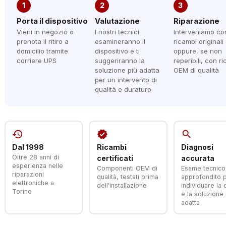
1
2
3
Porta il dispositivo
Valutazione
Riparazione
Vieni in negozio o
I nostri tecnici
Interveniamo co
prenota il ritiro a
esamineranno il
ricambi originali
domicilio tramite
dispositivo e ti
oppure, se non
corriere UPS
suggeriranno la
reperibili, con r
soluzione più adatta
OEM di qualità
per un intervento di
qualità e duraturo
history
verified
search
Dal 1998
Ricambi
Diagnosi
Oltre 28 anni di
certificati
accurata
esperienza nelle
Componenti OEM di
Esame tecnico
riparazioni
qualità, testati prima
approfondito 
elettroniche a
dell'installazione
individuare la
Torino
e la soluzione 
adatta