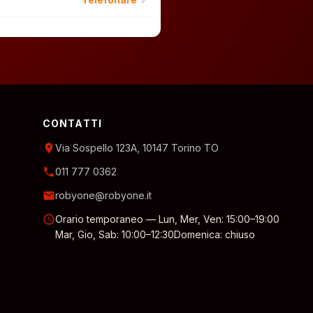
chevron_right
CONTATTI
location_on
Via Sospello 123A, 10147 Torino TO
phone
011 777 0362
email
robyone@robyone.it
schedule
Orario temporaneo — Lun, Mer, Ven: 15:00–19:00
Mar, Gio, Sab: 10:00–12:30
Domenica: chiuso