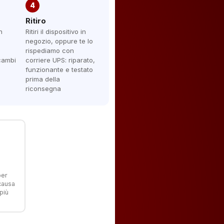
4
Ritiro
n
Ritiri il dispositivo in
negozio, oppure te lo
rispediamo con
icambi
corriere UPS: riparato,
funzionante e testato
prima della
riconsegna
per
 causa
più