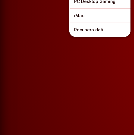
PC Desktop Gaming
iMac
Recupero dati