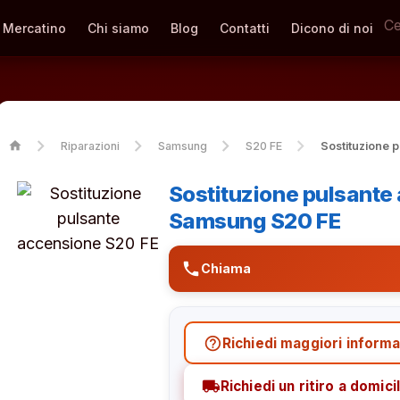
Mercatino
Chi siamo
Blog
Contatti
Dicono di noi
home
Riparazioni
Samsung
S20 FE
Sostituzione 
Sostituzione pulsante
Samsung S20 FE
phone
Chiama
help_outline
Richiedi maggiori informa
local_shipping
Richiedi un ritiro a domicil