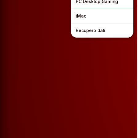
PC Desktop Gaming
iMac
Recupero dati