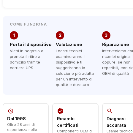
COME FUNZIONA
1
2
3
Porta il dispositivo
Valutazione
Riparazione
Vieni in negozio o
I nostri tecnici
Interveniamo co
prenota il ritiro a
esamineranno il
ricambi originali
domicilio tramite
dispositivo e ti
oppure, se non
corriere UPS
suggeriranno la
reperibili, con r
soluzione più adatta
OEM di qualità
per un intervento di
qualità e duraturo
history
verified
search
Dal 1998
Ricambi
Diagnosi
Oltre 28 anni di
certificati
accurata
esperienza nelle
Componenti OEM di
Esame tecnico