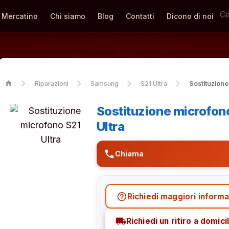
Mercatino
Chi siamo
Blog
Contatti
Dicono di noi
home
Riparazioni
Samsung
S21 Ultra
Sostituzion
Sostituzione microfo
Ultra
phone
Chiama
help_outline
Richiedi maggiori informa
local_shipping
Richiedi un ritiro a domicil