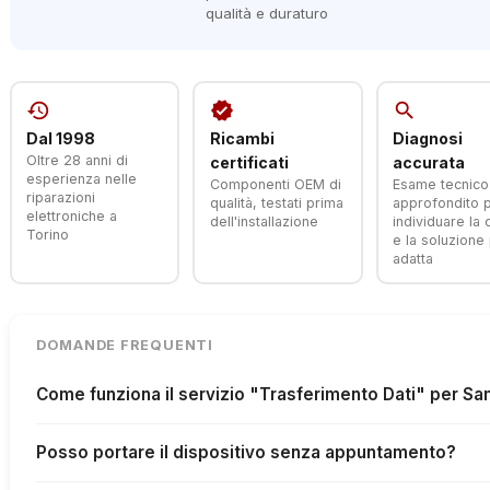
qualità e duraturo
history
verified
search
Dal 1998
Ricambi
Diagnosi
Oltre 28 anni di
certificati
accurata
esperienza nelle
Componenti OEM di
Esame tecnico
riparazioni
qualità, testati prima
approfondito 
elettroniche a
dell'installazione
individuare la
Torino
e la soluzione 
adatta
DOMANDE FREQUENTI
Come funziona il servizio "Trasferimento Dati" per Sa
Posso portare il dispositivo senza appuntamento?