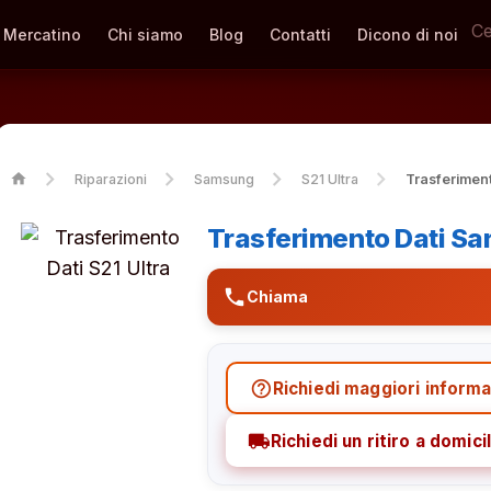
Mercatino
Chi siamo
Blog
Contatti
Dicono di noi
home
Riparazioni
Samsung
S21 Ultra
Trasferiment
Trasferimento Dati Sa
phone
Chiama
help_outline
Richiedi maggiori informa
local_shipping
Richiedi un ritiro a domicil