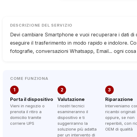
DESCRIZIONE DEL SERVIZIO
Devi cambiare Smartphone e vuoi recuperare i dati di
eseguire il trasferimento in modo rapido e indolore. Con
fotografie, conversazioni Whatsapp, Email... ogni cosa
COME FUNZIONA
1
2
3
Porta il dispositivo
Valutazione
Riparazione
Vieni in negozio o
I nostri tecnici
Interveniamo co
prenota il ritiro a
esamineranno il
ricambi originali
domicilio tramite
dispositivo e ti
oppure, se non
corriere UPS
suggeriranno la
reperibili, con r
soluzione più adatta
OEM di qualità
per un intervento di