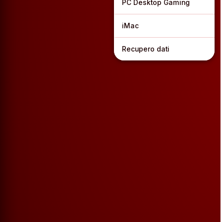
PC Desktop Gaming
iMac
Recupero dati