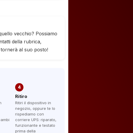
 quello vecchio? Possiamo
tatti della rubrica,
 tornerà al suo posto!
4
Ritiro
n
Ritiri il dispositivo in
negozio, oppure te lo
rispediamo con
icambi
corriere UPS: riparato,
funzionante e testato
prima della