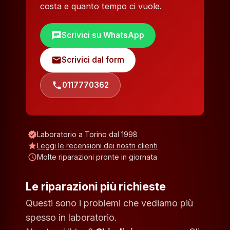
costa e quanto tempo ci vuole.
chat
Scrivici su WhatsApp
mail
Scrivici dal form
phone
0117770362
verified
Laboratorio a Torino dal 1998
star
Leggi le recensioni dei nostri clienti
schedule
Molte riparazioni pronte in giornata
Le riparazioni più richieste
Questi sono i problemi che vediamo più
spesso in laboratorio.