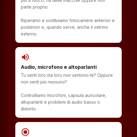
più a fuoco, ha delle macchie oppure non
parte proprio.
Ripariamo e sostituiamo fotocamere anteriori e
posteriori e, quando serve, anche il vetrino
esterno.
volume_up
Audio, microfono e altoparlanti
Tu senti loro ma loro non sentono te? Oppure
non senti più nessuno?
Controlliamo microfoni, capsula auricolare,
altoparlanti e problemi di audio basso o
distorto.
radio_button_checked