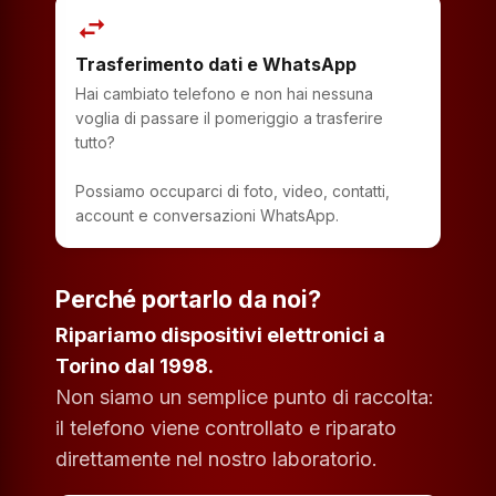
swap_horiz
Trasferimento dati e WhatsApp
Hai cambiato telefono e non hai nessuna
voglia di passare il pomeriggio a trasferire
tutto?
Possiamo occuparci di foto, video, contatti,
account e conversazioni WhatsApp.
Perché portarlo da noi?
Ripariamo dispositivi elettronici a
Torino dal 1998.
Non siamo un semplice punto di raccolta:
il telefono viene controllato e riparato
direttamente nel nostro laboratorio.