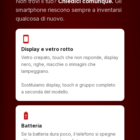
Non trovi il tuo?
Chiedici comunque.
Gli
smartphone riescono sempre a inventarsi
qualcosa di nuovo.
smartphone
Display e vetro rotto
Vetro crepato, touch che non risponde, display
nero, righe, macchie o immagini che
lampeggiano.
Sostituiamo display, touch e gruppo completo
a seconda del modello.
battery_alert
Batteria
Se la batteria dura poco, il telefono si spegne