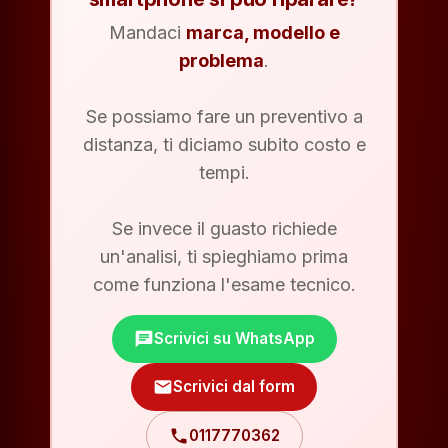
Mandaci
marca, modello e
problema
.
Se possiamo fare un preventivo a
distanza, ti diciamo subito costo e
tempi.
Se invece il guasto richiede
un'analisi, ti spieghiamo prima
come funziona l'esame tecnico.
chat
Scrivici su WhatsApp
mail
Scrivici dal form
phone
0117770362