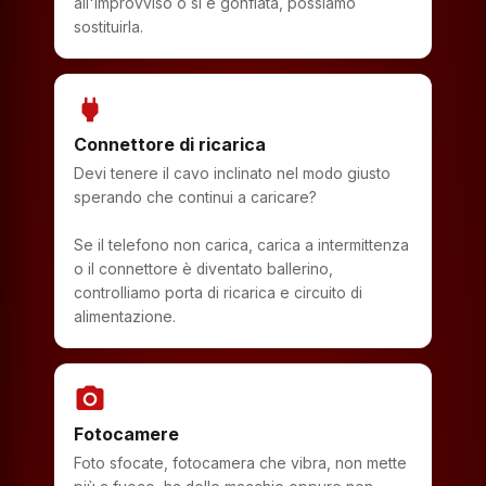
all'improvviso o si è gonfiata, possiamo
sostituirla.
power
Connettore di ricarica
Devi tenere il cavo inclinato nel modo giusto
sperando che continui a caricare?
Se il telefono non carica, carica a intermittenza
o il connettore è diventato ballerino,
controlliamo porta di ricarica e circuito di
alimentazione.
photo_camera
Fotocamere
Foto sfocate, fotocamera che vibra, non mette