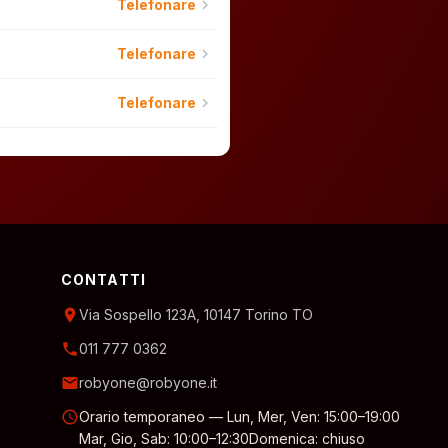
chevron_right
Telefonare
chevron_right
Telefonare
chevron_right
Telefonare
CONTATTI
location_on
Via Sospello 123A, 10147 Torino TO
phone
011 777 0362
email
robyone@robyone.it
schedule
Orario temporaneo — Lun, Mer, Ven: 15:00–19:00
Mar, Gio, Sab: 10:00–12:30
Domenica: chiuso