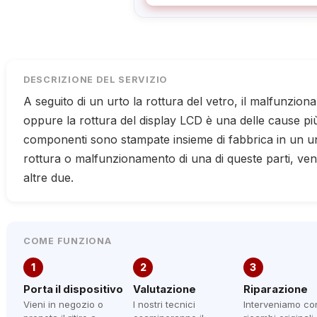
DESCRIZIONE DEL SERVIZIO
A seguito di un urto la rottura del vetro, il malfunzio
oppure la rottura del display LCD è una delle cause più
componenti sono stampate insieme di fabbrica in un un
rottura o malfunzionamento di una di queste parti, v
altre due.
COME FUNZIONA
1
2
3
Porta il dispositivo
Valutazione
Riparazione
Vieni in negozio o
I nostri tecnici
Interveniamo co