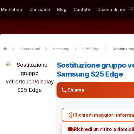
Mercatino
Chi siamo
Blog
Contatti
Dicono di noi
home
Riparazioni
Samsung
S25 Edge
Sostituzion
Sostituzione gruppo v
Samsung S25 Edge
phone
Chiama
help_outline
Richiedi maggiori informa
local_shipping
Richiedi un ritiro a domicil