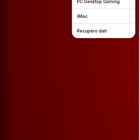
PC Desktop Gaming
iMac
Recupero dati