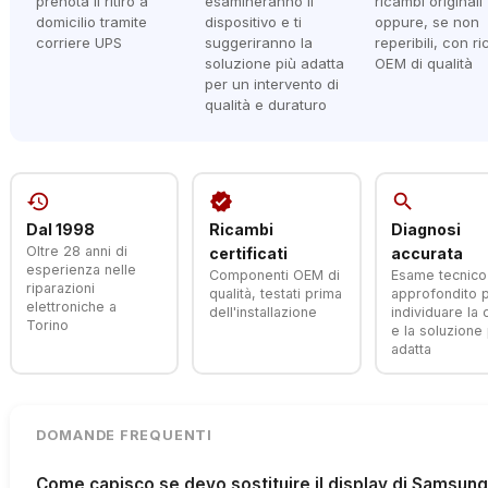
prenota il ritiro a
esamineranno il
ricambi originali
domicilio tramite
dispositivo e ti
oppure, se non
corriere UPS
suggeriranno la
reperibili, con r
soluzione più adatta
OEM di qualità
per un intervento di
qualità e duraturo
history
verified
search
Dal 1998
Ricambi
Diagnosi
Oltre 28 anni di
certificati
accurata
esperienza nelle
Componenti OEM di
Esame tecnico
riparazioni
qualità, testati prima
approfondito 
elettroniche a
dell'installazione
individuare la
Torino
e la soluzione 
adatta
DOMANDE FREQUENTI
Come capisco se devo sostituire il display di Samsun