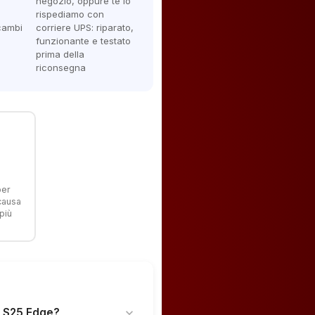
negozio, oppure te lo
rispediamo con
icambi
corriere UPS: riparato,
funzionante e testato
prima della
riconsegna
per
 causa
più
g S25 Edge?
expand_more