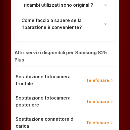
I ricambi utilizzati sono originali?
expand_more
Come faccio a sapere se la
expand_more
riparazione è conveniente?
Altri servizi disponibili per Samsung S25
Plus
Sostituzione fotocamera
chevron_right
Telefonare
frontale
Sostituzione fotocamera
chevron_right
Telefonare
posteriore
Sostituzione connettore di
chevron_right
Telefonare
carica