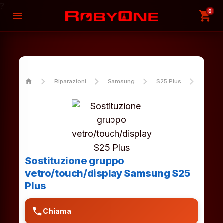
?
0
shopping_cart
menu
home
Riparazioni
Samsung
S25 Plus
Sostit
Sostituzione gruppo
vetro/touch/display Samsung S25
Plus
phone
Chiama