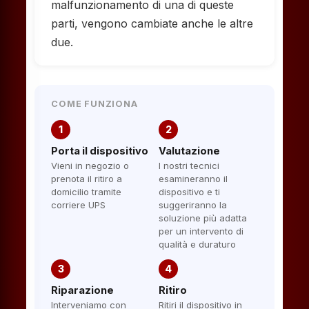
malfunzionamento di una di queste
parti, vengono cambiate anche le altre
due.
COME FUNZIONA
1
2
Porta il dispositivo
Valutazione
Vieni in negozio o
I nostri tecnici
prenota il ritiro a
esamineranno il
domicilio tramite
dispositivo e ti
corriere UPS
suggeriranno la
soluzione più adatta
per un intervento di
qualità e duraturo
3
4
Riparazione
Ritiro
Interveniamo con
Ritiri il dispositivo in