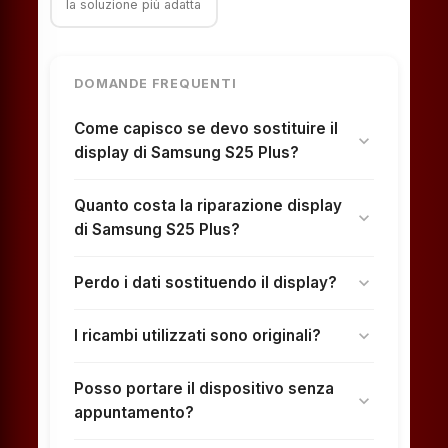
la soluzione più adatta
DOMANDE FREQUENTI
Come capisco se devo sostituire il
expand_more
display di Samsung S25 Plus?
Quanto costa la riparazione display
expand_more
di Samsung S25 Plus?
Perdo i dati sostituendo il display?
expand_more
I ricambi utilizzati sono originali?
expand_more
Posso portare il dispositivo senza
expand_more
appuntamento?