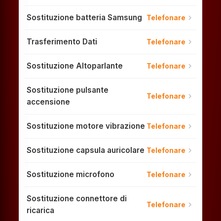
Sostituzione batteria Samsung
chevron_right
Telefonare
Trasferimento Dati
chevron_right
Telefonare
Sostituzione Altoparlante
chevron_right
Telefonare
Sostituzione pulsante
chevron_right
Telefonare
accensione
Sostituzione motore vibrazione
chevron_right
Telefonare
Sostituzione capsula auricolare
chevron_right
Telefonare
Sostituzione microfono
chevron_right
Telefonare
Sostituzione connettore di
chevron_right
Telefonare
ricarica