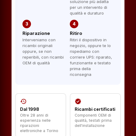
soluzione più adatta
per un intervento di
qualità e duraturo
3
4
Riparazione
Ritiro
Interveniamo con
Ritiri il dispositivo in
ricambi originali
negozio, oppure te lo
oppure, se non
rispediamo con
reperibili, con ricambi
corriere UPS: riparato,
OEM di qualità
funzionante e testato
prima della
riconsegna
history
verified
Dal 1998
Ricambi certificati
Oltre 28 anni di
Componenti OEM di
esperienza nelle
qualità, testati prima
riparazioni
dell'installazione
elettroniche a Torino