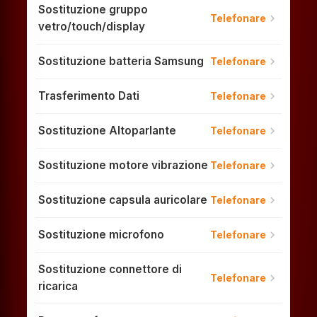
Sostituzione gruppo
chevron_right
Telefonare
vetro/touch/display
Sostituzione batteria Samsung
chevron_right
Telefonare
Trasferimento Dati
chevron_right
Telefonare
Sostituzione Altoparlante
chevron_right
Telefonare
Sostituzione motore vibrazione
chevron_right
Telefonare
Sostituzione capsula auricolare
chevron_right
Telefonare
Sostituzione microfono
chevron_right
Telefonare
Sostituzione connettore di
chevron_right
Telefonare
ricarica