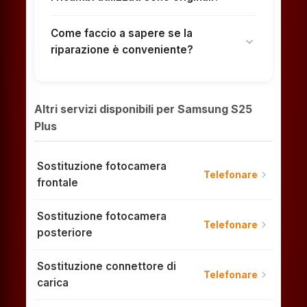
Come faccio a sapere se la
expand_more
riparazione è conveniente?
Altri servizi disponibili per Samsung S25
Plus
Sostituzione fotocamera
chevron_right
Telefonare
frontale
Sostituzione fotocamera
chevron_right
Telefonare
posteriore
Sostituzione connettore di
chevron_right
Telefonare
carica