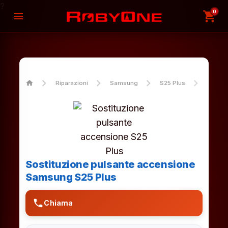
?
0
shopping_cart
menu
home
Riparazioni
Samsung
S25 Plus
Sostit
Sostituzione pulsante accensione
Samsung S25 Plus
phone
Chiama