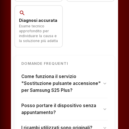
search
Diagnosi accurata
Esame tecnico
approfondito per
individuare la causa e
la soluzione più adatta
DOMANDE FREQUENTI
Come funziona il servizio
"Sostituzione pulsante accensione"
expand_more
per Samsung S25 Plus?
Posso portare il dispositivo senza
expand_more
appuntamento?
I ricambi utilizzati sono originali?
expand_more