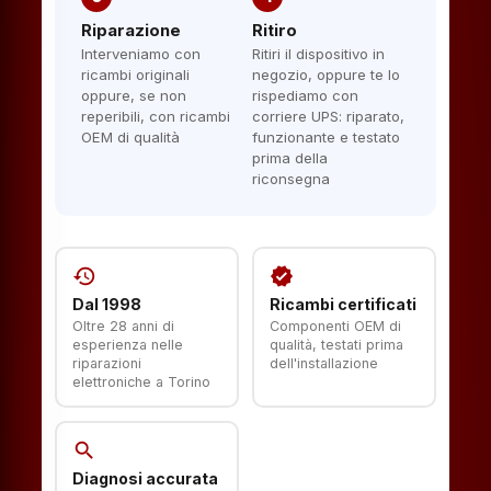
Riparazione
Ritiro
Interveniamo con
Ritiri il dispositivo in
ricambi originali
negozio, oppure te lo
oppure, se non
rispediamo con
reperibili, con ricambi
corriere UPS: riparato,
OEM di qualità
funzionante e testato
prima della
riconsegna
history
verified
Dal 1998
Ricambi certificati
Oltre 28 anni di
Componenti OEM di
esperienza nelle
qualità, testati prima
riparazioni
dell'installazione
elettroniche a Torino
search
Diagnosi accurata