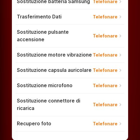
Sostituzione batteria Samsung
chevron_right
Telefonare
Trasferimento Dati
chevron_right
Telefonare
Sostituzione pulsante
chevron_right
Telefonare
accensione
Sostituzione motore vibrazione
chevron_right
Telefonare
Sostituzione capsula auricolare
chevron_right
Telefonare
Sostituzione microfono
chevron_right
Telefonare
Sostituzione connettore di
chevron_right
Telefonare
ricarica
Recupero foto
chevron_right
Telefonare