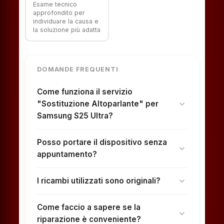
Esame tecnico
approfondito per
individuare la causa e
la soluzione più adatta
DOMANDE FREQUENTI
Come funziona il servizio
"Sostituzione Altoparlante" per
expand_more
Samsung S25 Ultra?
Posso portare il dispositivo senza
expand_more
appuntamento?
I ricambi utilizzati sono originali?
expand_more
Come faccio a sapere se la
expand_more
riparazione è conveniente?