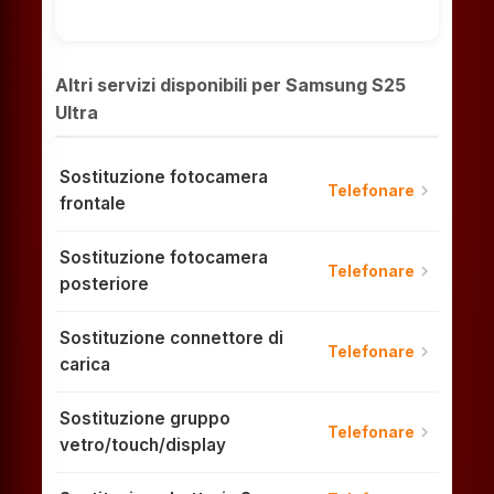
Altri servizi disponibili per Samsung S25
Ultra
Sostituzione fotocamera
chevron_right
Telefonare
frontale
Sostituzione fotocamera
chevron_right
Telefonare
posteriore
Sostituzione connettore di
chevron_right
Telefonare
carica
Sostituzione gruppo
chevron_right
Telefonare
vetro/touch/display