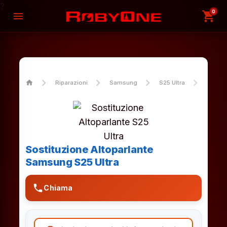
?
0
shopping_cart
menu
home
Riparazioni
Samsung
S25 Ultra
Sostit
Sostituzione Altoparlante
Samsung S25 Ultra
phone
Chiama