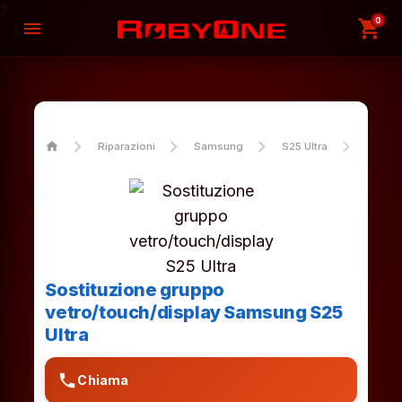
?
0
shopping_cart
menu
home
Riparazioni
Samsung
S25 Ultra
Sostit
Sostituzione gruppo
vetro/touch/display Samsung S25
Ultra
phone
Chiama