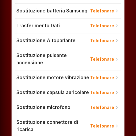
Sostituzione batteria Samsung
chevron_right
Telefonare
Trasferimento Dati
chevron_right
Telefonare
Sostituzione Altoparlante
chevron_right
Telefonare
Sostituzione pulsante
chevron_right
Telefonare
accensione
Sostituzione motore vibrazione
chevron_right
Telefonare
Sostituzione capsula auricolare
chevron_right
Telefonare
Sostituzione microfono
chevron_right
Telefonare
Sostituzione connettore di
chevron_right
Telefonare
ricarica