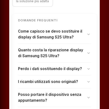
la soluzione più adatta
DOMANDE FREQUENTI
Come capisco se devo sostituire il
expand_more
display di Samsung S25 Ultra?
Quanto costa la riparazione display
expand_more
di Samsung S25 Ultra?
Perdo i dati sostituendo il display?
expand_more
I ricambi utilizzati sono originali?
expand_more
Posso portare il dispositivo senza
expand_more
appuntamento?