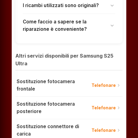
I ricambi utilizzati sono originali?
expand_more
Come faccio a sapere se la
expand_more
riparazione è conveniente?
Altri servizi disponibili per Samsung S25
Ultra
Sostituzione fotocamera
chevron_right
Telefonare
frontale
Sostituzione fotocamera
chevron_right
Telefonare
posteriore
Sostituzione connettore di
chevron_right
Telefonare
carica