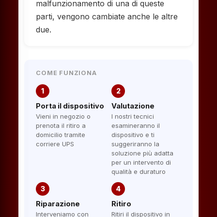
malfunzionamento di una di queste
parti, vengono cambiate anche le altre
due.
COME FUNZIONA
1
2
Porta il dispositivo
Valutazione
Vieni in negozio o
I nostri tecnici
prenota il ritiro a
esamineranno il
domicilio tramite
dispositivo e ti
corriere UPS
suggeriranno la
soluzione più adatta
per un intervento di
qualità e duraturo
3
4
Riparazione
Ritiro
Interveniamo con
Ritiri il dispositivo in