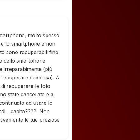
smartphone, molto spesso
ere lo smartphone e non
foto sono recuperabili fino
so dello smartphone
le irreparabimente (più
i recuperare qualcosa). A
o di recuperare le foto
no state cancellate e a
 continuato ad usare lo
ndi... capito???? Non
tivamente le tue preziose