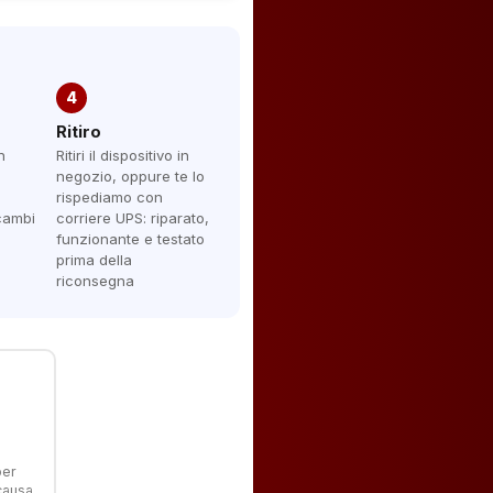
4
Ritiro
n
Ritiri il dispositivo in
negozio, oppure te lo
rispediamo con
icambi
corriere UPS: riparato,
funzionante e testato
prima della
riconsegna
per
 causa