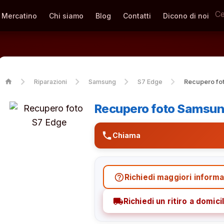
Mercatino
Chi siamo
Blog
Contatti
Dicono di noi
home
Riparazioni
Samsung
S7 Edge
Recupero fo
Recupero foto Samsun
phone
Chiama
help_outline
Richiedi maggiori informa
local_shipping
Richiedi un ritiro a domicil