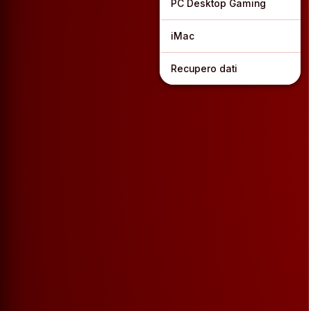
PC Desktop Gaming
iMac
Recupero dati