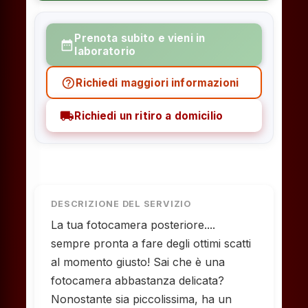
Prenota subito e vieni in
date_range
laboratorio
help_outline
Richiedi maggiori informazioni
local_shipping
Richiedi un ritiro a domicilio
DESCRIZIONE DEL SERVIZIO
La tua fotocamera posteriore....
sempre pronta a fare degli ottimi scatti
al momento giusto! Sai che è una
fotocamera abbastanza delicata?
Nonostante sia piccolissima, ha un