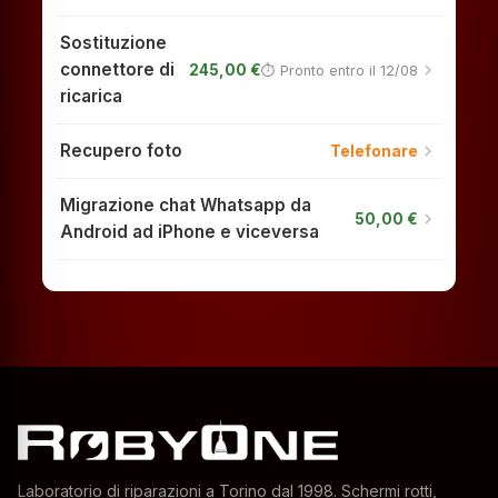
Sostituzione
connettore di
chevron_right
245,00 €
⏱ Pronto entro il 12/08
ricarica
Recupero foto
chevron_right
Telefonare
Migrazione chat Whatsapp da
chevron_right
50,00 €
Android ad iPhone e viceversa
Laboratorio di riparazioni a Torino dal 1998. Schermi rotti,