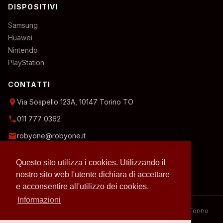
DISPOSITIVI
Samsung
Huawei
Nintendo
PlayStation
CONTATTI
location_on
Via Sospello 123A, 10147 Torino TO
phone
011 777 0362
email
robyone@robyone.it
schedule
Orario temporaneo — Lun, Mer, Ven: 15:00–19:00
Questo sito utilizza i cookies. Utilizzando il
Mar, Gio, Sab: 10:00–12:30
Domenica: chiuso
nostro sito web l'utente dichiara di accettare
e acconsentire all'utilizzo dei cookies.
Informazioni
– 2026 RobyOne – Laboratorio riparazioni specializzato a Torino
– P.IVA 07636130010