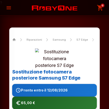
?
0
shopping_cart
menu
home
Riparazioni
Samsung
S7 Edge
Sostit
Sostituzione fotocamera
posteriore Samsung S7 Edge
schedule
Pronto entro il 12/08/2026
euro_symbol
65,00 €