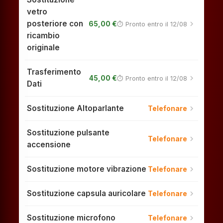
vetro
posteriore con
chevron_right
65,00 €
⏱ Pronto entro il 12/08
ricambio
originale
Trasferimento
chevron_right
45,00 €
⏱ Pronto entro il 12/08
Dati
Sostituzione Altoparlante
chevron_right
Telefonare
Sostituzione pulsante
chevron_right
Telefonare
accensione
Sostituzione motore vibrazione
chevron_right
Telefonare
Sostituzione capsula auricolare
chevron_right
Telefonare
Sostituzione microfono
chevron_right
Telefonare