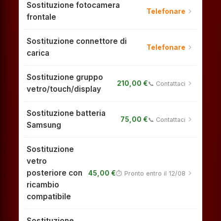
Sostituzione fotocamera
chevron_right
Telefonare
frontale
Sostituzione connettore di
chevron_right
Telefonare
carica
Sostituzione gruppo
chevron_right
210,00 €
📞 Contattaci
vetro/touch/display
Sostituzione batteria
chevron_right
75,00 €
📞 Contattaci
Samsung
Sostituzione
vetro
posteriore con
chevron_right
45,00 €
⏱ Pronto entro il 12/08
ricambio
compatibile
Sostituzione