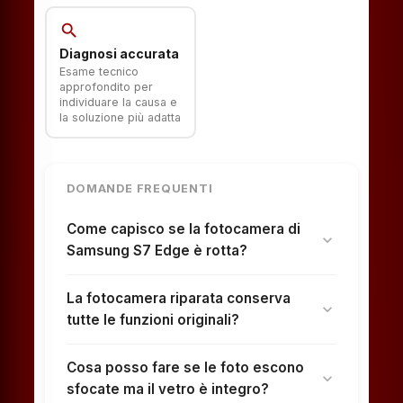
search
Diagnosi accurata
Esame tecnico
approfondito per
individuare la causa e
la soluzione più adatta
DOMANDE FREQUENTI
Come capisco se la fotocamera di
expand_more
Samsung S7 Edge è rotta?
La fotocamera riparata conserva
expand_more
tutte le funzioni originali?
Cosa posso fare se le foto escono
expand_more
sfocate ma il vetro è integro?