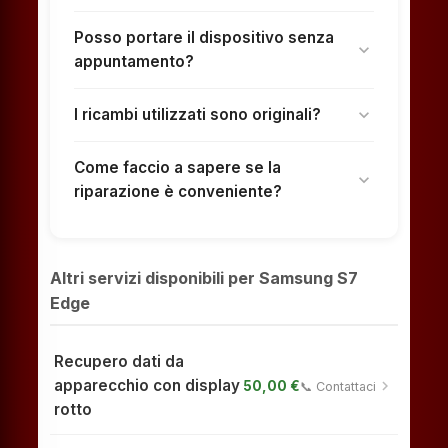
Posso portare il dispositivo senza
expand_more
appuntamento?
I ricambi utilizzati sono originali?
expand_more
Come faccio a sapere se la
expand_more
riparazione è conveniente?
Altri servizi disponibili per Samsung S7
Edge
Recupero dati da
apparecchio con display
chevron_right
50,00 €
📞 Contattaci
rotto