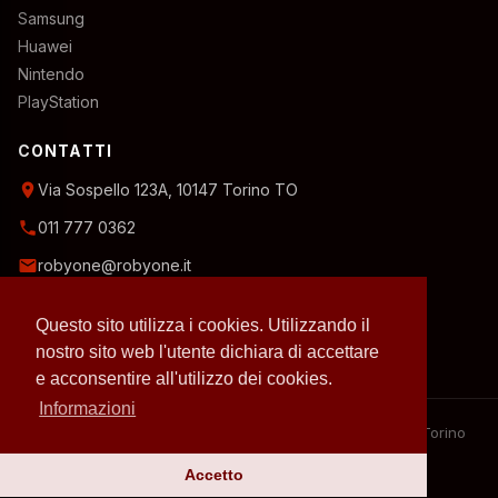
Samsung
Huawei
Nintendo
PlayStation
CONTATTI
location_on
Via Sospello 123A, 10147 Torino TO
phone
011 777 0362
email
robyone@robyone.it
schedule
Orario temporaneo — Lun, Mer, Ven: 15:00–19:00
Questo sito utilizza i cookies. Utilizzando il
Mar, Gio, Sab: 10:00–12:30
Domenica: chiuso
nostro sito web l'utente dichiara di accettare
e acconsentire all'utilizzo dei cookies.
Informazioni
– 2026 RobyOne – Laboratorio riparazioni specializzato a Torino
– P.IVA 07636130010
Accetto
Privacy policy