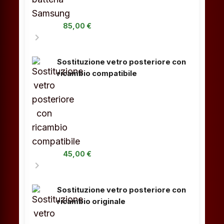
85,00 €
chevron_right
Sostituzione vetro posteriore con
ricambio compatibile
45,00 €
chevron_right
Sostituzione vetro posteriore con
ricambio originale