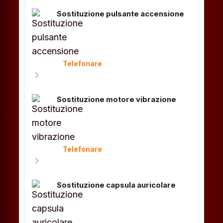
Sostituzione pulsante accensione
Telefonare
chevron_right
Sostituzione motore vibrazione
Telefonare
chevron_right
Sostituzione capsula auricolare