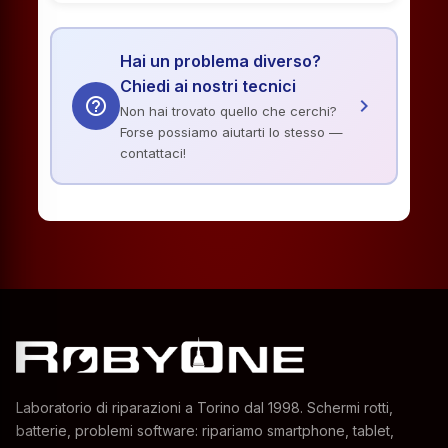
Hai un problema diverso?
Chiedi ai nostri tecnici
help_outline
chevron_right
Non hai trovato quello che cerchi?
Forse possiamo aiutarti lo stesso —
contattaci!
Laboratorio di riparazioni a Torino dal 1998. Schermi rotti,
batterie, problemi software: ripariamo smartphone, tablet,