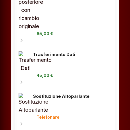
65,00 €
chevron_right
Trasferimento Dati
45,00 €
chevron_right
Sostituzione Altoparlante
Telefonare
chevron_right