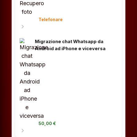
Telefonare
chevron_right
Migrazione chat Whatsapp da
Android ad iPhone e viceversa
50,00 €
chevron_right