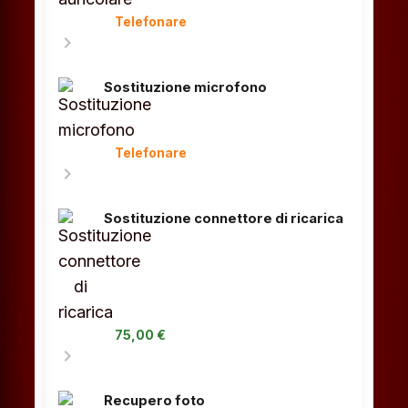
Telefonare
chevron_right
Sostituzione microfono
Telefonare
chevron_right
Sostituzione connettore di ricarica
75,00 €
chevron_right
Recupero foto