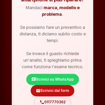
Mandaci
marca, modello e
problema
.
Se possiamo fare un preventivo a
distanza, ti diciamo subito costo e
tempi.
Se invece il guasto richiede
un'analisi, ti spieghiamo prima
come funziona l'esame tecnico.
chat
Scrivici su WhatsApp
mail
Scrivici dal form
phone
0117770362