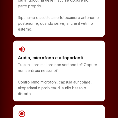
più a fuoco, ha delle macchie oppure non
parte proprio.
Ripariamo e sostituiamo fotocamere anteriori e
posteriori e, quando serve, anche il vetrino
esterno.
volume_up
Audio, microfono e altoparlanti
Tu senti loro ma loro non sentono te? Oppure
non senti più nessuno?
Controlliamo microfoni, capsula auricolare,
altoparlanti e problemi di audio basso o
distorto.
radio_button_checked