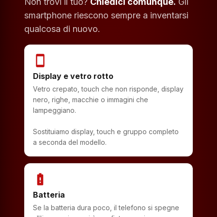
Non trovi il tuo?
Chiedici comunque.
Gli
smartphone riescono sempre a inventarsi
qualcosa di nuovo.
smartphone
Display e vetro rotto
Vetro crepato, touch che non risponde, display
nero, righe, macchie o immagini che
lampeggiano.
Sostituiamo display, touch e gruppo completo
a seconda del modello.
battery_alert
Batteria
Se la batteria dura poco, il telefono si spegne