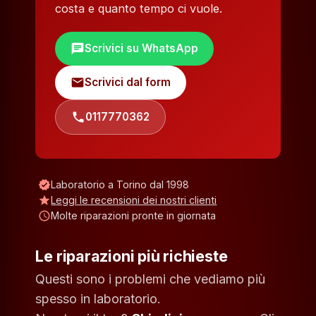
costa e quanto tempo ci vuole.
chat
Scrivici su WhatsApp
mail
Scrivici dal form
phone
0117770362
verified
Laboratorio a Torino dal 1998
star
Leggi le recensioni dei nostri clienti
schedule
Molte riparazioni pronte in giornata
Le riparazioni più richieste
Questi sono i problemi che vediamo più
spesso in laboratorio.