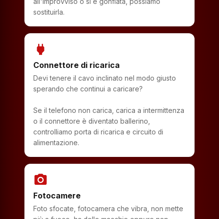
all'improvviso o si è gonfiata, possiamo
sostituirla.
power
Connettore di ricarica
Devi tenere il cavo inclinato nel modo giusto
sperando che continui a caricare?
Se il telefono non carica, carica a intermittenza
o il connettore è diventato ballerino,
controlliamo porta di ricarica e circuito di
alimentazione.
photo_camera
Fotocamere
Foto sfocate, fotocamera che vibra, non mette