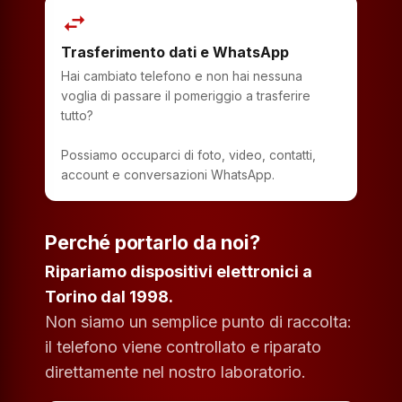
swap_horiz
Trasferimento dati e WhatsApp
Hai cambiato telefono e non hai nessuna
voglia di passare il pomeriggio a trasferire
tutto?
Possiamo occuparci di foto, video, contatti,
account e conversazioni WhatsApp.
Perché portarlo da noi?
Ripariamo dispositivi elettronici a
Torino dal 1998.
Non siamo un semplice punto di raccolta:
il telefono viene controllato e riparato
direttamente nel nostro laboratorio.