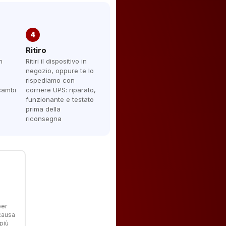
4
Ritiro
n
Ritiri il dispositivo in
negozio, oppure te lo
rispediamo con
icambi
corriere UPS: riparato,
funzionante e testato
prima della
riconsegna
per
 causa
più