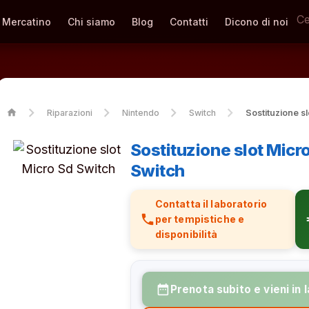
Mercatino
Chi siamo
Blog
Contatti
Dicono di noi
home
Riparazioni
Nintendo
Switch
Sostituzione s
Sostituzione slot Micr
Switch
Contatta il laboratorio
phone
eur
per tempistiche e
disponibilità
date_range
Prenota subito e vieni in 