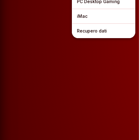
PC Desktop Gaming
iMac
Recupero dati