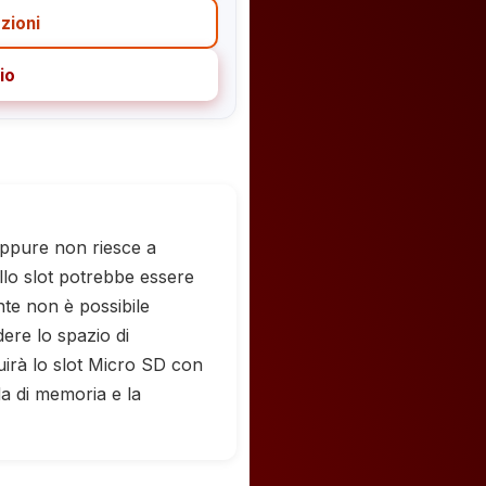
zioni
io
oppure non riesce a
llo slot potrebbe essere
te non è possibile
ere lo spazio di
tuirà lo slot Micro SD con
da di memoria e la