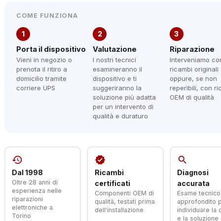
COME FUNZIONA
1
2
3
Porta il dispositivo
Valutazione
Riparazione
Vieni in negozio o
I nostri tecnici
Interveniamo co
prenota il ritiro a
esamineranno il
ricambi originali
domicilio tramite
dispositivo e ti
oppure, se non
corriere UPS
suggeriranno la
reperibili, con r
soluzione più adatta
OEM di qualità
per un intervento di
qualità e duraturo
history
verified
search
Dal 1998
Ricambi
Diagnosi
Oltre 28 anni di
certificati
accurata
esperienza nelle
Componenti OEM di
Esame tecnico
riparazioni
qualità, testati prima
approfondito 
elettroniche a
dell'installazione
individuare la
Torino
e la soluzione 