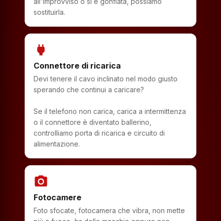
all'improvviso o si è gonfiata, possiamo
sostituirla.
power
Connettore di ricarica
Devi tenere il cavo inclinato nel modo giusto
sperando che continui a caricare?
Se il telefono non carica, carica a intermittenza
o il connettore è diventato ballerino,
controlliamo porta di ricarica e circuito di
alimentazione.
photo_camera
Fotocamere
Foto sfocate, fotocamera che vibra, non mette