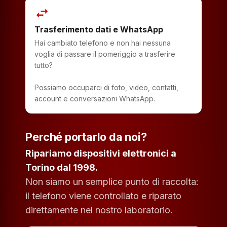
swap_horiz
Trasferimento dati e WhatsApp
Hai cambiato telefono e non hai nessuna
voglia di passare il pomeriggio a trasferire
tutto?
Possiamo occuparci di foto, video, contatti,
account e conversazioni WhatsApp.
Perché portarlo da noi?
Ripariamo dispositivi elettronici a
Torino dal 1998.
Non siamo un semplice punto di raccolta:
il telefono viene controllato e riparato
direttamente nel nostro laboratorio.