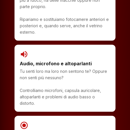
più a fuoco, ha delle macchie oppure non
parte proprio.
Ripariamo e sostituiamo fotocamere anteriori e
posteriori e, quando serve, anche il vetrino
esterno.
volume_up
Audio, microfono e altoparlanti
Tu senti loro ma loro non sentono te? Oppure
non senti più nessuno?
Controlliamo microfoni, capsula auricolare,
altoparlanti e problemi di audio basso o
distorto.
radio_button_checked