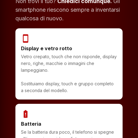
Non trovi il tuo?
Chiedici comunque.
Gli
smartphone riescono sempre a inventarsi
qualcosa di nuovo.
smartphone
Display e vetro rotto
Vetro crepato, touch che non risponde, display
nero, righe, macchie o immagini che
lampeggiano.
Sostituiamo display, touch e gruppo completo
a seconda del modello.
battery_alert
Batteria
Se la batteria dura poco, il telefono si spegne