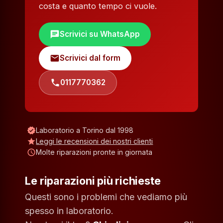
costa e quanto tempo ci vuole.
chat
Scrivici su WhatsApp
mail
Scrivici dal form
phone
0117770362
verified
Laboratorio a Torino dal 1998
star
Leggi le recensioni dei nostri clienti
schedule
Molte riparazioni pronte in giornata
Le riparazioni più richieste
Questi sono i problemi che vediamo più
spesso in laboratorio.