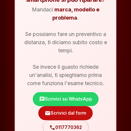
Mandaci
marca, modello e
problema
.
Se possiamo fare un preventivo a
distanza, ti diciamo subito costo e
tempi.
Se invece il guasto richiede
un'analisi, ti spieghiamo prima
come funziona l'esame tecnico.
chat
Scrivici su WhatsApp
mail
Scrivici dal form
phone
0117770362