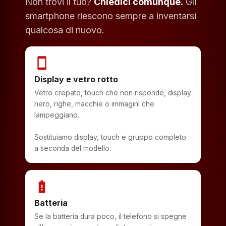
Non trovi il tuo?
Chiedici comunque.
Gli
smartphone riescono sempre a inventarsi
qualcosa di nuovo.
smartphone
Display e vetro rotto
Vetro crepato, touch che non risponde, display
nero, righe, macchie o immagini che
lampeggiano.
Sostituiamo display, touch e gruppo completo
a seconda del modello.
battery_alert
Batteria
Se la batteria dura poco, il telefono si spegne