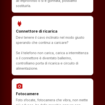
all'improvviso o si è gonfiata, possiamo
sostituirla.
power
Connettore di ricarica
Devi tenere il cavo inclinato nel modo giusto
sperando che continui a caricare?
Se il telefono non carica, carica a intermittenza
o il connettore è diventato ballerino,
controlliamo porta di ricarica e circuito di
alimentazione.
photo_camera
Fotocamere
Foto sfocate, fotocamera che vibra, non mette