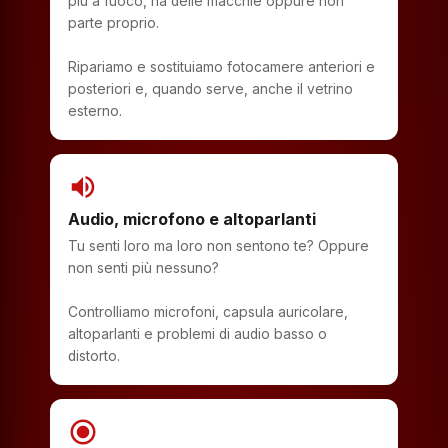
più a fuoco, ha delle macchie oppure non
parte proprio.
Ripariamo e sostituiamo fotocamere anteriori e
posteriori e, quando serve, anche il vetrino
esterno.
volume_up
Audio, microfono e altoparlanti
Tu senti loro ma loro non sentono te? Oppure
non senti più nessuno?
Controlliamo microfoni, capsula auricolare,
altoparlanti e problemi di audio basso o
distorto.
radio_button_checked