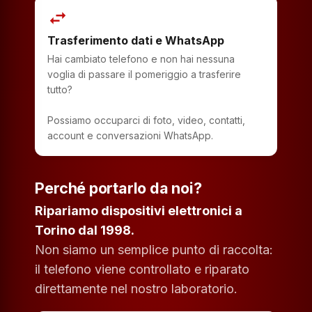
swap_horiz
Trasferimento dati e WhatsApp
Hai cambiato telefono e non hai nessuna
voglia di passare il pomeriggio a trasferire
tutto?
Possiamo occuparci di foto, video, contatti,
account e conversazioni WhatsApp.
Perché portarlo da noi?
Ripariamo dispositivi elettronici a
Torino dal 1998.
Non siamo un semplice punto di raccolta:
il telefono viene controllato e riparato
direttamente nel nostro laboratorio.