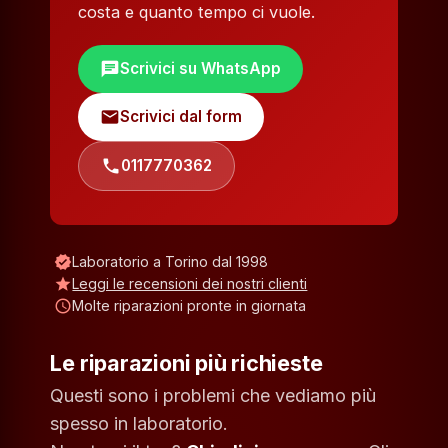
costa e quanto tempo ci vuole.
chat
Scrivici su WhatsApp
mail
Scrivici dal form
phone
0117770362
verified
Laboratorio a Torino dal 1998
star
Leggi le recensioni dei nostri clienti
schedule
Molte riparazioni pronte in giornata
Le riparazioni più richieste
Questi sono i problemi che vediamo più
spesso in laboratorio.