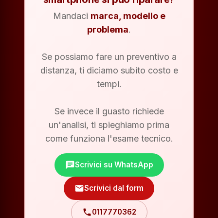
Mandaci
marca, modello e
problema
.
Se possiamo fare un preventivo a
distanza, ti diciamo subito costo e
tempi.
Se invece il guasto richiede
un'analisi, ti spieghiamo prima
come funziona l'esame tecnico.
chat
Scrivici su WhatsApp
mail
Scrivici dal form
phone
0117770362