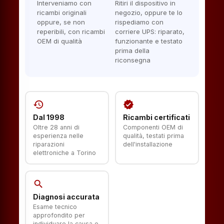
Interveniamo con
Ritiri il dispositivo in
ricambi originali
negozio, oppure te lo
oppure, se non
rispediamo con
reperibili, con ricambi
corriere UPS: riparato,
OEM di qualità
funzionante e testato
prima della
riconsegna
history
verified
Dal 1998
Ricambi certificati
Oltre 28 anni di
Componenti OEM di
esperienza nelle
qualità, testati prima
riparazioni
dell'installazione
elettroniche a Torino
search
Diagnosi accurata
Esame tecnico
approfondito per
individuare la causa e