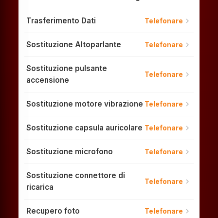
Trasferimento Dati
chevron_right
Telefonare
Sostituzione Altoparlante
chevron_right
Telefonare
Sostituzione pulsante
chevron_right
Telefonare
accensione
Sostituzione motore vibrazione
chevron_right
Telefonare
Sostituzione capsula auricolare
chevron_right
Telefonare
Sostituzione microfono
chevron_right
Telefonare
Sostituzione connettore di
chevron_right
Telefonare
ricarica
Recupero foto
chevron_right
Telefonare