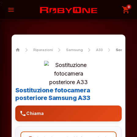
?
0
shopping_cart
menu
home
Riparazioni
Samsung
A33
Sostituzion
Sostituzione fotocamera
posteriore Samsung A33
phone
Chiama