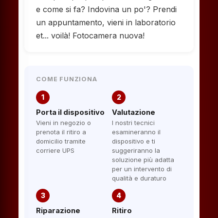
e come si fa? Indovina un po'? Prendi
un appuntamento, vieni in laboratorio
et... voilà! Fotocamera nuova!
COME FUNZIONA
1
2
Porta il dispositivo
Valutazione
Vieni in negozio o
I nostri tecnici
prenota il ritiro a
esamineranno il
domicilio tramite
dispositivo e ti
corriere UPS
suggeriranno la
soluzione più adatta
per un intervento di
qualità e duraturo
3
4
Riparazione
Ritiro