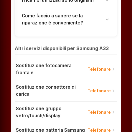
I ricambi utilizzati sono originali?
expand_more
Come faccio a sapere se la
expand_more
riparazione è conveniente?
Altri servizi disponibili per Samsung A33
Sostituzione fotocamera
chevron_right
Telefonare
frontale
Sostituzione connettore di
chevron_right
Telefonare
carica
Sostituzione gruppo
chevron_right
Telefonare
vetro/touch/display
Sostituzione batteria Samsung
chevron_right
Telefonare