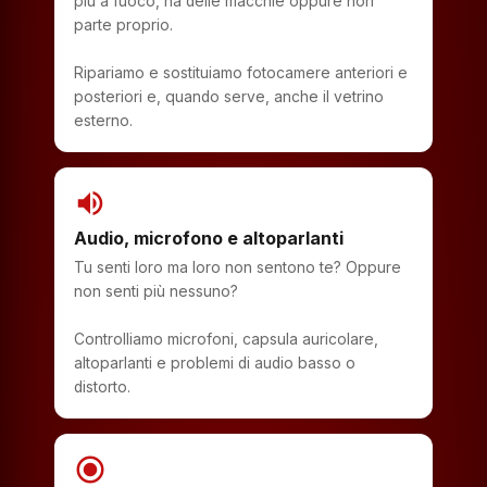
più a fuoco, ha delle macchie oppure non
parte proprio.
Ripariamo e sostituiamo fotocamere anteriori e
posteriori e, quando serve, anche il vetrino
esterno.
volume_up
Audio, microfono e altoparlanti
Tu senti loro ma loro non sentono te? Oppure
non senti più nessuno?
Controlliamo microfoni, capsula auricolare,
altoparlanti e problemi di audio basso o
distorto.
radio_button_checked