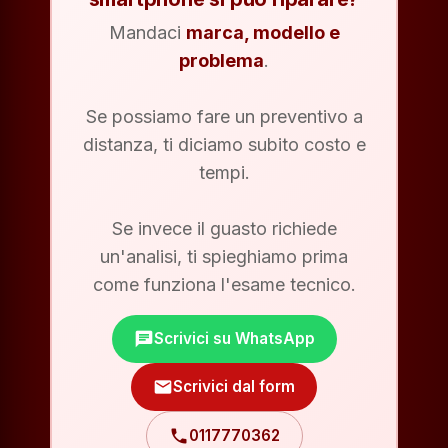
Mandaci
marca, modello e
problema
.
Se possiamo fare un preventivo a
distanza, ti diciamo subito costo e
tempi.
Se invece il guasto richiede
un'analisi, ti spieghiamo prima
come funziona l'esame tecnico.
chat
Scrivici su WhatsApp
mail
Scrivici dal form
phone
0117770362