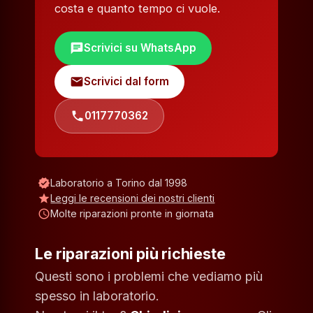
costa e quanto tempo ci vuole.
chat
Scrivici su WhatsApp
mail
Scrivici dal form
phone
0117770362
verified
Laboratorio a Torino dal 1998
star
Leggi le recensioni dei nostri clienti
schedule
Molte riparazioni pronte in giornata
Le riparazioni più richieste
Questi sono i problemi che vediamo più
spesso in laboratorio.