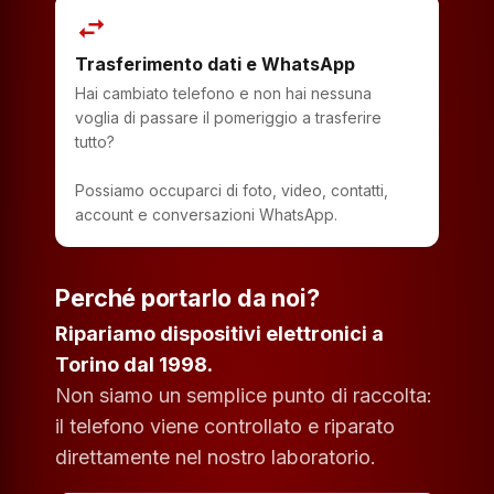
swap_horiz
Trasferimento dati e WhatsApp
Hai cambiato telefono e non hai nessuna
voglia di passare il pomeriggio a trasferire
tutto?
Possiamo occuparci di foto, video, contatti,
account e conversazioni WhatsApp.
Perché portarlo da noi?
Ripariamo dispositivi elettronici a
Torino dal 1998.
Non siamo un semplice punto di raccolta:
il telefono viene controllato e riparato
direttamente nel nostro laboratorio.