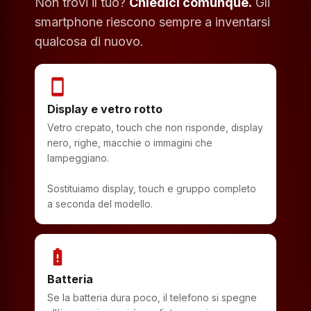
Non trovi il tuo?
Chiedici comunque.
Gli
smartphone riescono sempre a inventarsi
qualcosa di nuovo.
smartphone
Display e vetro rotto
Vetro crepato, touch che non risponde, display
nero, righe, macchie o immagini che
lampeggiano.
Sostituiamo display, touch e gruppo completo
a seconda del modello.
battery_alert
Batteria
Se la batteria dura poco, il telefono si spegne