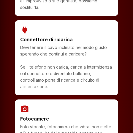
all'improvviso o si è gonfiata, possiamo
sostituirla.
power
Connettore di ricarica
Devi tenere il cavo inclinato nel modo giusto
sperando che continui a caricare?
Se il telefono non carica, carica a intermittenza
o il connettore è diventato ballerino,
controlliamo porta di ricarica e circuito di
alimentazione.
photo_camera
Fotocamere
Foto sfocate, fotocamera che vibra, non mette