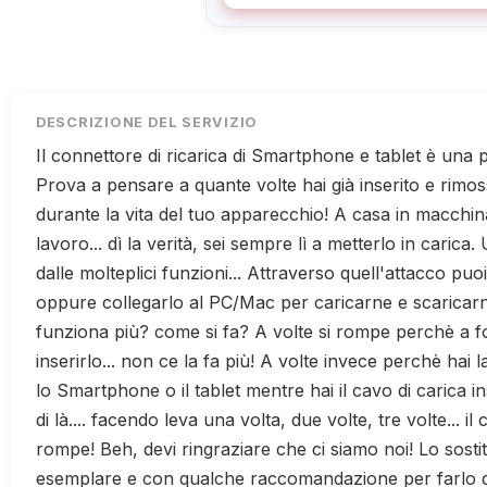
DESCRIZIONE DEL SERVIZIO
Il connettore di ricarica di Smartphone e tablet è una p
Prova a pensare a quante volte hai già inserito e rimoss
durante la vita del tuo apparecchio! A casa in macchi
lavoro... dì la verità, sei sempre lì a metterlo in carica
dalle molteplici funzioni... Attraverso quell'attacco puoi 
oppure collegarlo al PC/Mac per caricarne e scaricarn
funziona più? come si fa? A volte si rompe perchè a for
inserirlo... non ce la fa più! A volte invece perchè hai l
lo Smartphone o il tablet mentre hai il cavo di carica inser
di là.... facendo leva una volta, due volte, tre volte... il
rompe! Beh, devi ringraziare che ci siamo noi! Lo sost
esemplare e con qualche raccomandazione per farlo du