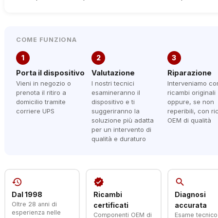
COME FUNZIONA
1
2
3
Porta il dispositivo
Valutazione
Riparazione
Vieni in negozio o
I nostri tecnici
Interveniamo co
prenota il ritiro a
esamineranno il
ricambi originali
domicilio tramite
dispositivo e ti
oppure, se non
corriere UPS
suggeriranno la
reperibili, con r
soluzione più adatta
OEM di qualità
per un intervento di
qualità e duraturo
history
verified
search
Dal 1998
Ricambi
Diagnosi
Oltre 28 anni di
certificati
accurata
esperienza nelle
Componenti OEM di
Esame tecnico