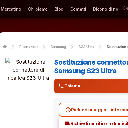
Mercatino
Chi siamo
Blog
Contatti
Dicono di noi
home
Riparazioni
Samsung
S23 Ultra
Sostituzione
Sostituzione connettor
Samsung S23 Ultra
phone
Chiama
help_outline
Richiedi maggiori informa
local_shipping
Richiedi un ritiro a domicil