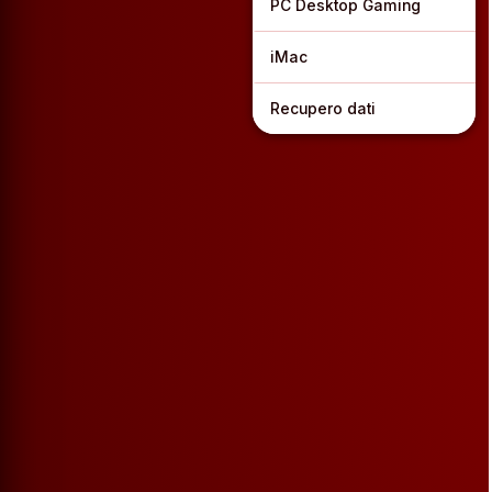
PC Desktop Gaming
iMac
Recupero dati