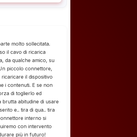
arte molto sollecitata.
o il cavo di ricarica
na, da qualche amico, su
. Un piccolo connettore,
ricaricare il dispositivo
e i contenuti. E se non
za di toglierlo ed
a brutta abitudine di usare
ito e.. tira di qua.. tira
 connettore interno si
ituiremo con intervento
rare più in futuro!