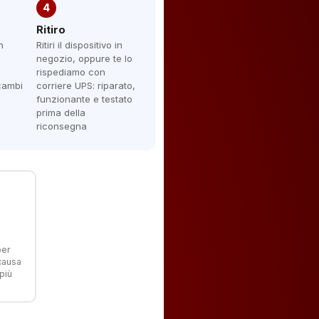
4
Ritiro
n
Ritiri il dispositivo in
negozio, oppure te lo
rispediamo con
icambi
corriere UPS: riparato,
funzionante e testato
prima della
riconsegna
per
 causa
più