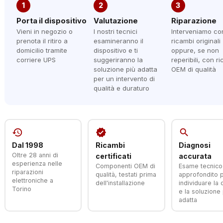
1
2
3
Porta il dispositivo
Valutazione
Riparazione
Vieni in negozio o
I nostri tecnici
Interveniamo co
prenota il ritiro a
esamineranno il
ricambi originali
domicilio tramite
dispositivo e ti
oppure, se non
corriere UPS
suggeriranno la
reperibili, con r
soluzione più adatta
OEM di qualità
per un intervento di
qualità e duraturo
history
verified
search
Dal 1998
Ricambi
Diagnosi
Oltre 28 anni di
certificati
accurata
esperienza nelle
Componenti OEM di
Esame tecnico
riparazioni
qualità, testati prima
approfondito 
elettroniche a
dell'installazione
individuare la
Torino
e la soluzione 
adatta