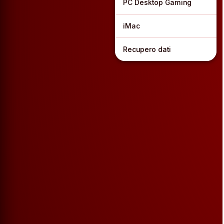
PC Desktop Gaming
iMac
Recupero dati