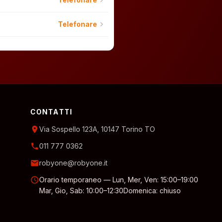
chevron_right
chevron_right
Telefonare
CONTATTI
location_on
Via Sospello 123A, 10147 Torino TO
phone
011 777 0362
email
robyone@robyone.it
schedule
Orario temporaneo — Lun, Mer, Ven: 15:00–19:00
Mar, Gio, Sab: 10:00–12:30
Domenica: chiuso