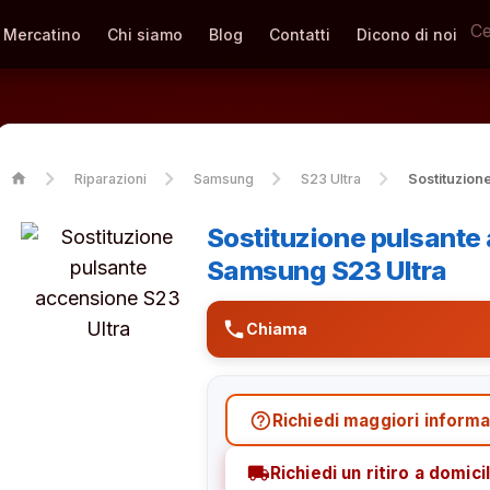
Mercatino
Chi siamo
Blog
Contatti
Dicono di noi
home
Riparazioni
Samsung
S23 Ultra
Sostituzion
Sostituzione pulsante
Samsung S23 Ultra
phone
Chiama
help_outline
Richiedi maggiori informa
local_shipping
Richiedi un ritiro a domicil