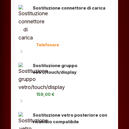
Sostituzione connettore di carica
Telefonare
chevron_right
Sostituzione gruppo
vetro/touch/display
159,00 €
chevron_right
Sostituzione vetro posteriore con
ricambio compatibile