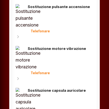
Sostituzione pulsante accensione
Telefonare
chevron_right
Sostituzione motore vibrazione
Telefonare
chevron_right
Sostituzione capsula auricolare