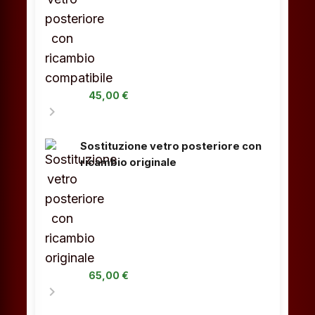
45,00 €
chevron_right
Sostituzione vetro posteriore con
ricambio originale
65,00 €
chevron_right