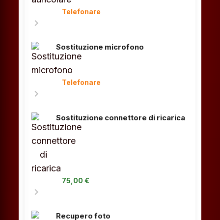
Telefonare
chevron_right
Sostituzione microfono
Telefonare
chevron_right
Sostituzione connettore di ricarica
75,00 €
chevron_right
Recupero foto