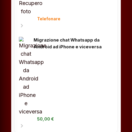
Telefonare
chevron_right
Migrazione chat Whatsapp da
Android ad iPhone e viceversa
50,00 €
chevron_right