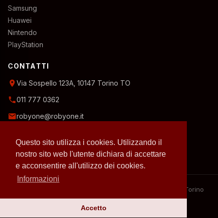
Samsung
Huawei
Nintendo
PlayStation
CONTATTI
location_on
Via Sospello 123A, 10147 Torino TO
phone
011 777 0362
email
robyone@robyone.it
schedule
Orario temporaneo — Lun, Mer, Ven: 15:00–19:00
Questo sito utilizza i cookies. Utilizzando il
Mar, Gio, Sab: 10:00–12:30
Domenica: chiuso
nostro sito web l'utente dichiara di accettare
e acconsentire all'utilizzo dei cookies.
Informazioni
– 2026 RobyOne – Laboratorio riparazioni specializzato a Torino
– P.IVA 07636130010
Accetto
Privacy policy