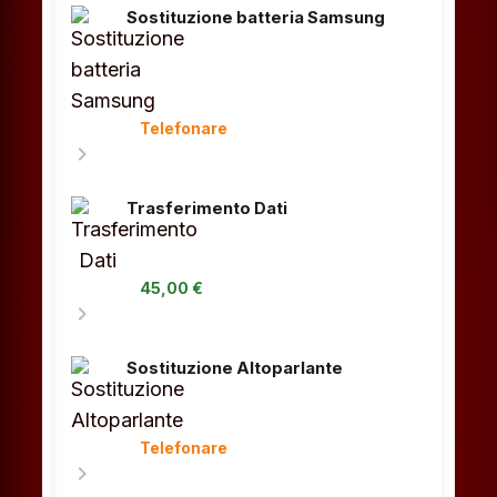
Sostituzione batteria Samsung
Telefonare
chevron_right
Trasferimento Dati
45,00 €
chevron_right
Sostituzione Altoparlante
Telefonare
chevron_right