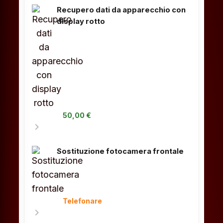
Recupero dati da apparecchio con
display rotto
50,00 €
chevron_right
Sostituzione fotocamera frontale
Telefonare
chevron_right