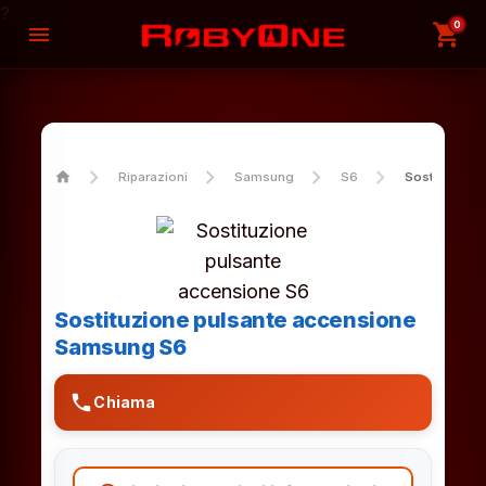
?
0
shopping_cart
menu
home
Riparazioni
Samsung
S6
Sostituzione
Sostituzione pulsante accensione
Samsung S6
phone
Chiama