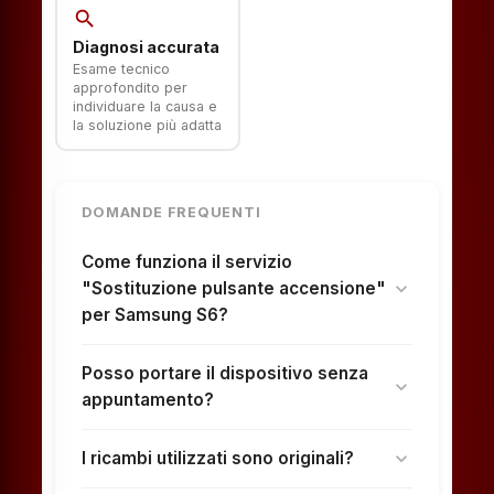
search
Diagnosi accurata
Esame tecnico
approfondito per
individuare la causa e
la soluzione più adatta
DOMANDE FREQUENTI
Come funziona il servizio
"Sostituzione pulsante accensione"
expand_more
per Samsung S6?
Posso portare il dispositivo senza
expand_more
appuntamento?
I ricambi utilizzati sono originali?
expand_more