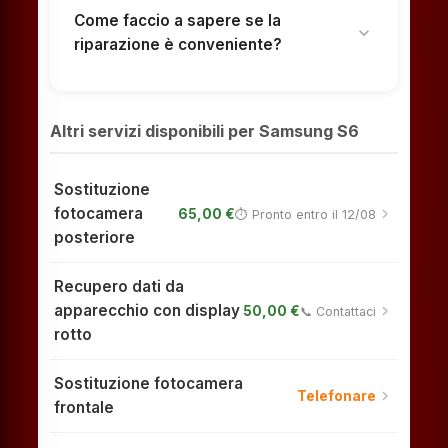
Come faccio a sapere se la
expand_more
riparazione è conveniente?
Altri servizi disponibili per Samsung S6
Sostituzione
fotocamera
chevron_right
65,00 €
⏱ Pronto entro il 12/08
posteriore
Recupero dati da
apparecchio con display
chevron_right
50,00 €
📞 Contattaci
rotto
Sostituzione fotocamera
chevron_right
Telefonare
frontale