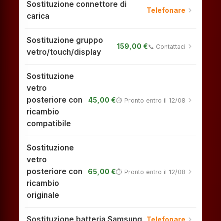
Sostituzione connettore di
chevron_right
Telefonare
carica
Sostituzione gruppo
chevron_right
159,00 €
📞 Contattaci
vetro/touch/display
Sostituzione
vetro
posteriore con
chevron_right
45,00 €
⏱ Pronto entro il 12/08
ricambio
compatibile
Sostituzione
vetro
posteriore con
chevron_right
65,00 €
⏱ Pronto entro il 12/08
ricambio
originale
Sostituzione batteria Samsung
chevron_right
Telefonare