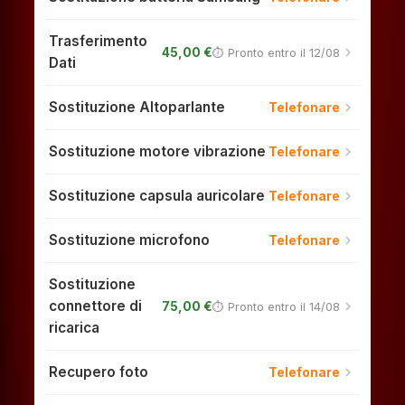
Trasferimento
chevron_right
45,00 €
⏱ Pronto entro il 12/08
Dati
Sostituzione Altoparlante
chevron_right
Telefonare
Sostituzione motore vibrazione
chevron_right
Telefonare
Sostituzione capsula auricolare
chevron_right
Telefonare
Sostituzione microfono
chevron_right
Telefonare
Sostituzione
connettore di
chevron_right
75,00 €
⏱ Pronto entro il 14/08
ricarica
Recupero foto
chevron_right
Telefonare