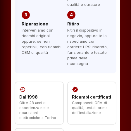
qualità e duraturo
3
4
Riparazione
Ritiro
Interveniamo con
Ritiri il dispositivo in
ricambi originali
negozio, oppure te lo
oppure, se non
rispediamo con
reperibili, con ricambi
corriere UPS: riparato,
OEM di qualità
funzionante e testato
prima della
riconsegna
history
verified
Dal 1998
Ricambi certificati
Oltre 28 anni di
Componenti OEM di
esperienza nelle
qualità, testati prima
riparazioni
dell'installazione
elettroniche a Torino