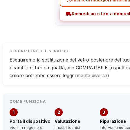
local_shipping
Richiedi un ritiro a domicil
DESCRIZIONE DEL SERVIZIO
Eseguiremo la sostituzione del vetro posteriore del t
ricambio di buona qualità, ma COMPATIBILE (rispetto all
colore potrebbe essere leggermente diversa)
COME FUNZIONA
1
2
3
Porta il dispositivo
Valutazione
Riparazione
Vieni in negozio o
I nostri tecnici
Interveniamo co