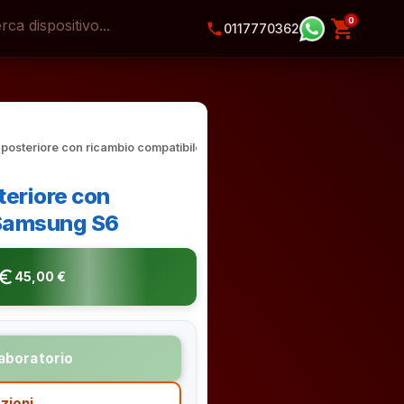
0
shopping_cart
phone
0117770362
 posteriore con ricambio compatibile
teriore con
 Samsung S6
o_symbol
45,00 €
laboratorio
zioni