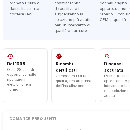
prenota il ritiro a
esamineranno il
ricambi originali
domicilio tramite
dispositivo e ti
oppure, se non
corriere UPS
suggeriranno la
reperibili, con r
soluzione più adatta
OEM di qualità
per un intervento di
qualità e duraturo
history
verified
search
Dal 1998
Ricambi
Diagnosi
Oltre 28 anni di
certificati
accurata
esperienza nelle
Componenti OEM di
Esame tecnico
riparazioni
qualità, testati prima
approfondito 
elettroniche a
dell'installazione
individuare la
Torino
e la soluzione 
adatta
DOMANDE FREQUENTI