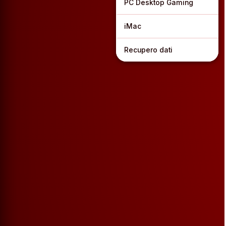
PC Desktop Gaming
iMac
Recupero dati