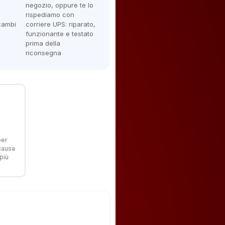
negozio, oppure te lo
rispediamo con
icambi
corriere UPS: riparato,
funzionante e testato
prima della
riconsegna
per
 causa
più